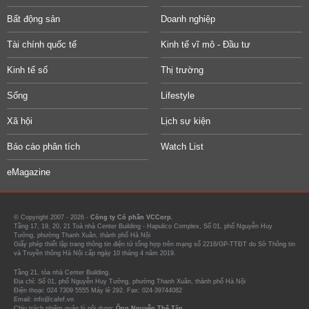
Bất động sản
Doanh nghiệp
Tài chính quốc tế
Kinh tế vĩ mô - Đầu tư
Kinh tế số
Thị trường
Sống
Lifestyle
Xã hội
Lịch sự kiện
Báo cáo phân tích
Watch List
eMagazine
© Copyright 2007 - 2026 -
Công ty Cổ phần VCCorp.
Tầng 17, 19, 20, 21 Toà nhà Center Building - Hapulico Complex, Số 01, phố Nguyễn Huy
Tưởng, phường Thanh Xuân, thành phố Hà Nội
Giấy phép thiết lập trang thông tin điện tử tổng hợp trên mạng số 2216/GP-TTĐT do Sở Thông tin
và Truyền thông Hà Nội cấp ngày 10 tháng 4 năm 2019.
Tầng 21, tòa nhà Center Building.
Địa chỉ: Số 01, phố Nguyễn Huy Tưởng, phường Thanh Xuân, thành phố Hà Nội
Điện thoại: 024 7309 5555 Máy lẻ 292. Fax: 024-39744082
Email: info@cafef.vn
Chịu trách nhiệm quản lý nội dung:
Ông Nguyễn Thế Tân