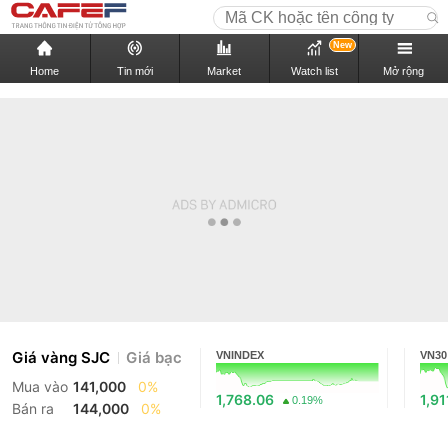
New
Home
Tin mới
Market
Watch list
Mở rộng
Giá vàng SJC
Giá bạc
VNINDEX
VN30
Mua vào
141,000
0%
1,768.06
1,91
0.19%
Bán ra
144,000
0%