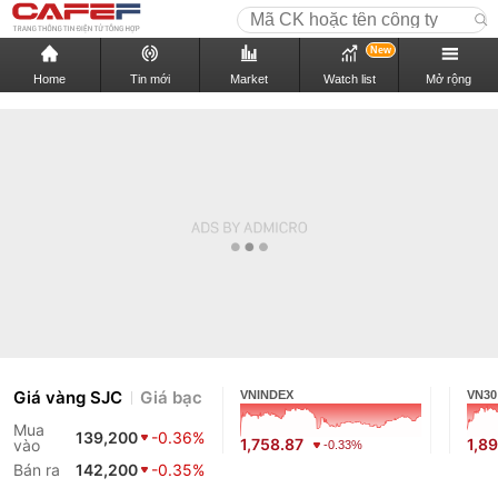
New
Home
Tin mới
Market
Watch list
Mở rộng
Giá vàng SJC
Giá bạc
VNINDEX
VN30
Mua
139,200
-0.36%
1,758.87
1,89
vào
-0.33%
Bán ra
142,200
-0.35%