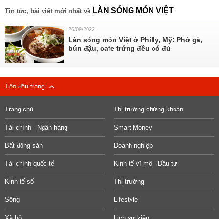
LÀN SÓNG MÓN VIỆT
Tin tức, bài viết mới nhất về
26/09/2022
Làn sóng món Việt ở Philly, Mỹ: Phở gà,
bún đậu, cafe trứng đều có đủ
Lên đầu trang
Trang chủ
Thị trường chứng khoán
Tài chính - Ngân hàng
Smart Money
Bất động sản
Doanh nghiệp
Tài chính quốc tế
Kinh tế vĩ mô - Đầu tư
Kinh tế số
Thị trường
Sống
Lifestyle
Xã hội
Lịch sự kiện