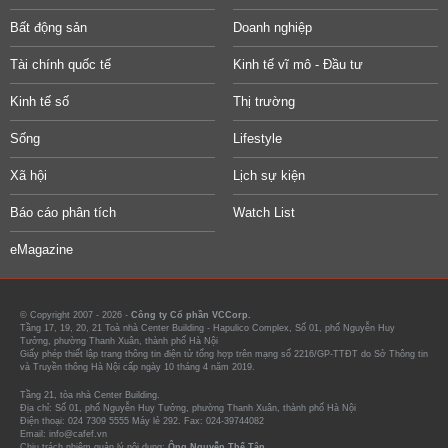
Bất động sản
Doanh nghiệp
Tài chính quốc tế
Kinh tế vĩ mô - Đầu tư
Kinh tế số
Thị trường
Sống
Lifestyle
Xã hội
Lịch sự kiện
Báo cáo phân tích
Watch List
eMagazine
© Copyright 2007 - 2026 -
Công ty Cổ phần VCCorp.
Tầng 17, 19, 20, 21 Toà nhà Center Building - Hapulico Complex, Số 01, phố Nguyễn Huy
Tưởng, phường Thanh Xuân, thành phố Hà Nội
Giấy phép thiết lập trang thông tin điện tử tổng hợp trên mạng số 2216/GP-TTĐT do Sở Thông tin
và Truyền thông Hà Nội cấp ngày 10 tháng 4 năm 2019.
Tầng 21, tòa nhà Center Building.
Địa chỉ: Số 01, phố Nguyễn Huy Tưởng, phường Thanh Xuân, thành phố Hà Nội
Điện thoại: 024 7309 5555 Máy lẻ 292. Fax: 024-39744082
Email: info@cafef.vn
Chịu trách nhiệm quản lý nội dung:
Ông Nguyễn Thế Tân