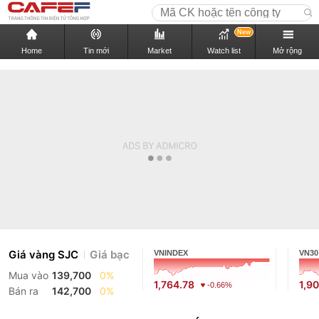
New
Home
Tin mới
Market
Watch list
Mở rộng
Giá vàng SJC
Giá bạc
VNINDEX
VN30
Mua vào
139,700
0%
1,764.78
1,9
-0.66%
Bán ra
142,700
0%