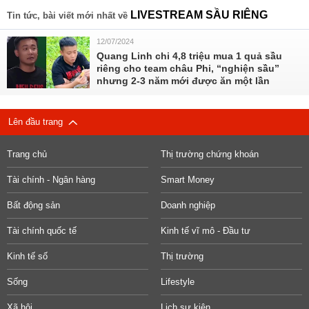
LIVESTREAM SẦU RIÊNG
Tin tức, bài viết mới nhất về
12/07/2024
Quang Linh chi 4,8 triệu mua 1 quả sầu
riêng cho team châu Phi, “nghiện sầu”
nhưng 2-3 năm mới được ăn một lần
Lên đầu trang
Trang chủ
Thị trường chứng khoán
Tài chính - Ngân hàng
Smart Money
Bất động sản
Doanh nghiệp
Tài chính quốc tế
Kinh tế vĩ mô - Đầu tư
Kinh tế số
Thị trường
Sống
Lifestyle
Xã hội
Lịch sự kiện