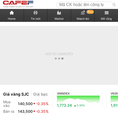
New
Home
Tin mới
Market
Watch list
Mở rộng
Giá vàng SJC
Giá bạc
VNINDEX
VN30
Mua
140,500
-0.35%
1,773.34
1,9
vào
0.30%
Bán ra
143,500
-0.35%