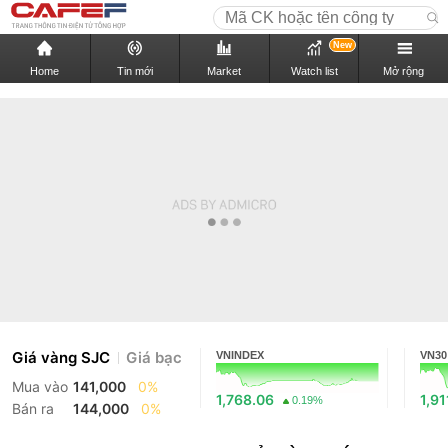
New
Home
Tin mới
Market
Watch list
Mở rộng
Giá vàng SJC
Giá bạc
VNINDEX
VN30
Mua vào
141,000
0%
1,768.06
1,91
0.19%
Bán ra
144,000
0%