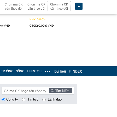
Chọn mã CK
Chọn mã CK
Chọn mã CK
cần theo dõi
cần theo dõi
cần theo dõi
Dữ liệu
F INDEX
Ị TRƯỜNG
SỐNG
LIFESTYLE
Công ty
Tin tức
Lãnh đạo