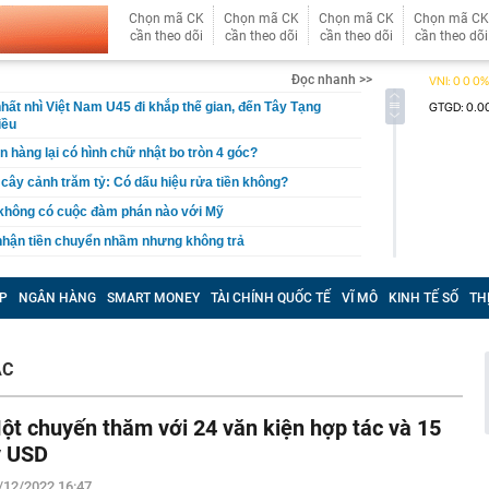
Chọn mã CK
Chọn mã CK
Chọn mã CK
Chọn mã CK
cần theo dõi
cần theo dõi
cần theo dõi
cần theo dõi
Đọc nhanh >>
hất nhì Việt Nam U45 đi khắp thế gian, đến Tây Tạng
iều
n hàng lại có hình chữ nhật bo tròn 4 góc?
, cây cảnh trăm tỷ: Có dấu hiệu rửa tiền không?
 không có cuộc đàm phán nào với Mỹ
 nhận tiền chuyển nhầm nhưng không trả
báo đỏ" về rủi ro lừa đảo gắn mác "vé nội bộ"
P
NGÂN HÀNG
SMART MONEY
TÀI CHÍNH QUỐC TẾ
VĨ MÔ
KINH TẾ SỐ
TH
tỷ đồng tiền mặt và loạt thiết bị bí mật trong một căn hộ
ỷ phú Phạm Nhật Vượng cán mốc 60 đại lý tại quốc gia
ÁC
 khởi tố Võ Thị Mai SN 1973 cùng 8 người khác
aldo khoe dàn siêu xe triệu USD trong gara cá nhân
ột chuyến thăm với 24 văn kiện hợp tác và 15
ét nơi ở của Huấn Hoa Hồng
ỷ USD
 Xổ số Power 6/55 - Kết quả xổ số Vietlott hôm nay
/12/2022 16:47