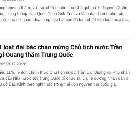
 hàng 6/8 tại Agribank, Vietcombank, BIDV, VietinBank,
ong chuyến thăm, với sự chứng kiến của Chủ tịch nước Nguyễn Xuân
k, HDBank,...
úc, Tổng thống Hàn Quốc Yoon Suk Yeol và lãnh đạo Chính phủ, bộ,
ủa HAGL chốt thời gian IPO 18,8 triệu cổ phiếu
ành, các cơ quan, doanh nghiệp hai bên đã ký kết 24 văn kiện hợp tác,
n 400 ABS trình làng bản nâng cấp tương thích xăng
 ép lên Honda SH350i và Yamaha XMAX 300
trên thị trường thẻ tín dụng: Các ngân hàng chuyển từ
 đãi sang "may đo" trải nghiệm cho từng khách hàng
1 loạt đại bác chào mừng Chủ tịch nước Trần
ại Quang thăm Trung Quốc
inh giao dịch chuyển khoản 747.500.000 đồng giữa
hương Hoa và Trần Văn Phúc: 1 người được mời đến
 việc
/05/2017 20:26
và giảng viên thanh nhạc đắt show nhất Việt Nam: 11
iều 11/5, lễ đón chính thức Chủ tịch nước Trần Đại Quang và Phu nhân
ời xin lỗi
ăm cấp Nhà nước tới Trung Quốc tổ chức tại Đại lễ đường Nhân dân ở
ủ đô Bắc Kinh theo nghi thức trọng thể đón nguyên thủ quốc gia.
mét, phát hiện 1,78 triệu tấn kim loại, lập kỷ lục cả
g hàng trăm năm
n hàng phát sinh 12 giao dịch chuyển khoản liên tiếp với
g: Người đàn ông được công an mời làm việc