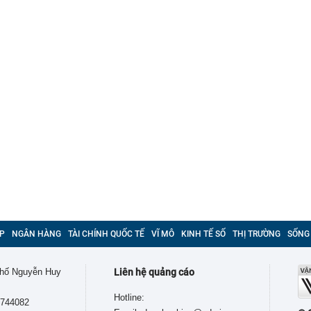
P
NGÂN HÀNG
TÀI CHÍNH QUỐC TẾ
VĨ MÔ
KINH TẾ SỐ
THỊ TRƯỜNG
SỐNG
 phố Nguyễn Huy
Liên hệ quảng cáo
Hotline:
9744082