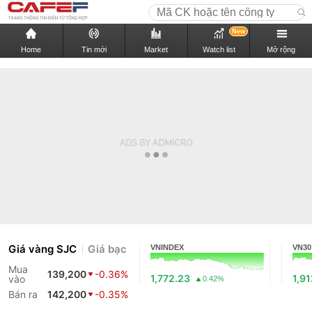
New
Home
Tin mới
Market
Watch list
Mở rộng
Giá vàng SJC
Giá bạc
VNINDEX
VN30
Mua
139,200
-0.36%
1,772.23
1,91
vào
0.42%
Bán ra
142,200
-0.35%