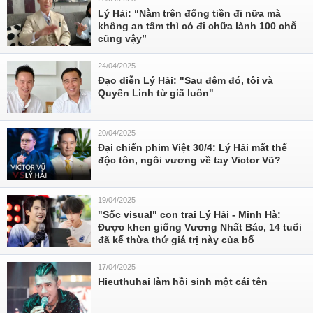
Lý Hải: “Nằm trên đống tiền đi nữa mà
không an tâm thì có đi chữa lành 100 chỗ
cũng vậy”
24/04/2025
Đạo diễn Lý Hải: "Sau đêm đó, tôi và
Quyền Linh từ giã luôn"
20/04/2025
Đại chiến phim Việt 30/4: Lý Hải mất thế
độc tôn, ngôi vương về tay Victor Vũ?
19/04/2025
"Sốc visual" con trai Lý Hải - Minh Hà:
Được khen giống Vương Nhất Bác, 14 tuổi
đã kế thừa thứ giá trị này của bố
17/04/2025
Hieuthuhai làm hồi sinh một cái tên