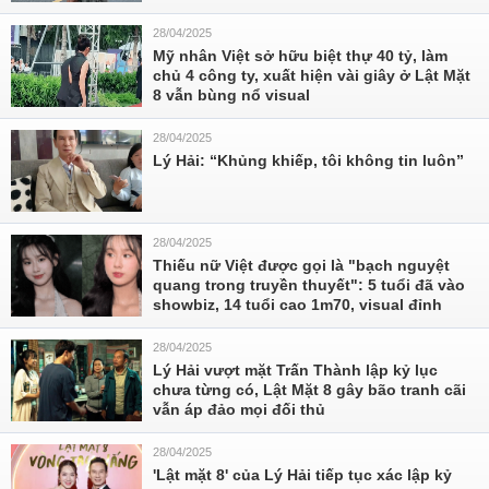
28/04/2025
Mỹ nhân Việt sở hữu biệt thự 40 tỷ, làm
chủ 4 công ty, xuất hiện vài giây ở Lật Mặt
8 vẫn bùng nổ visual
28/04/2025
Lý Hải: “Khủng khiếp, tôi không tin luôn”
28/04/2025
Thiếu nữ Việt được gọi là "bạch nguyệt
quang trong truyền thuyết": 5 tuổi đã vào
showbiz, 14 tuổi cao 1m70, visual đỉnh
28/04/2025
Lý Hải vượt mặt Trấn Thành lập kỷ lục
chưa từng có, Lật Mặt 8 gây bão tranh cãi
vẫn áp đảo mọi đối thủ
28/04/2025
'Lật mặt 8' của Lý Hải tiếp tục xác lập kỷ