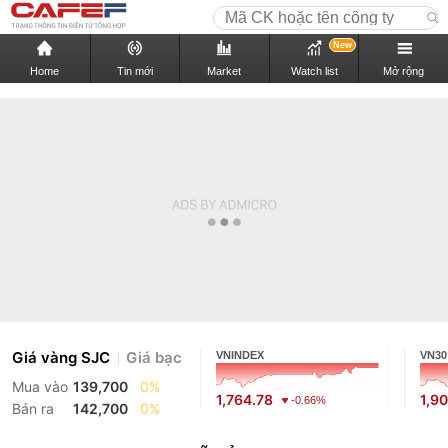
New
Home
Tin mới
Market
Watch list
Mở rộng
Giá vàng SJC
Giá bạc
VNINDEX
VN30
Mua vào
139,700
0%
1,764.78
1,9
-0.66%
Bán ra
142,700
0%