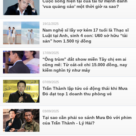
Cuộc sống hiện tại của tài tử mệnh danh
'vua quảng cáo' một thời giờ ra sao?
19/11/2025
Nam nghệ sĩ lấy vợ kém 17 tuổi là Thạc sĩ
Luật tại Anh, sinh 4 con: U60 sở hữu “tài
sản” hơn 1.500 tỷ đồng
17/09/2025
“Ông trùm” đắt show miền Tây chị em ai
cũng mê: Từ cát-xê chỉ 15.000 đồng, nay
kiếm nghìn tỷ như máy
07/09/2025
Trấn Thành lập tức có động thái khi Mưa
Đỏ đạt top 1 doanh thu phòng vé
03/09/2025
Tại sao cần phải so sánh Mưa Đỏ với phim
của Trấn Thành - Lý Hải?