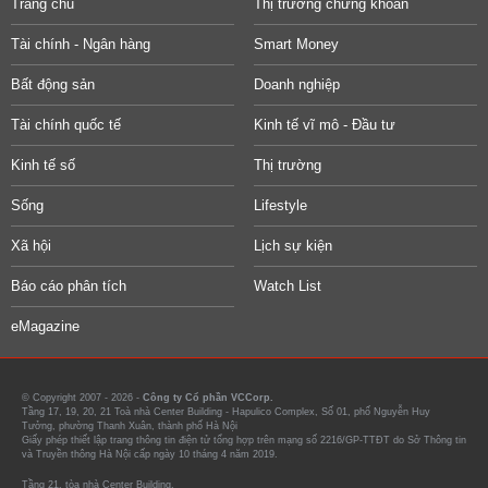
Trang chủ
Thị trường chứng khoán
Tài chính - Ngân hàng
Smart Money
Bất động sản
Doanh nghiệp
Tài chính quốc tế
Kinh tế vĩ mô - Đầu tư
Kinh tế số
Thị trường
Sống
Lifestyle
Xã hội
Lịch sự kiện
Báo cáo phân tích
Watch List
eMagazine
© Copyright 2007 - 2026 -
Công ty Cổ phần VCCorp.
Tầng 17, 19, 20, 21 Toà nhà Center Building - Hapulico Complex, Số 01, phố Nguyễn Huy
Tưởng, phường Thanh Xuân, thành phố Hà Nội
Giấy phép thiết lập trang thông tin điện tử tổng hợp trên mạng số 2216/GP-TTĐT do Sở Thông tin
và Truyền thông Hà Nội cấp ngày 10 tháng 4 năm 2019.
Tầng 21, tòa nhà Center Building.