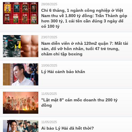
28/08/2025
Chỉ 6 tháng, 1 ngành công nghiệp ở Việt
Nam thu về 1.800 tỷ đồng: Trấn Thành góp
hơn 300 tỷ, 1 cái tên cần đúng 3 ngày để
có 100 tỷ
23/07/2025
Nam diễn viên ở nhà 120m2 quận 7: Mất tài
sản, đổ vỡ hôn nhân, tuổi 47 trẻ trung,
chăm chỉ tập boxing
10/06/2025
Lý Hải cảnh báo khẩn
11/05/2025
"Lật mặt 8" cán mốc doanh thu 200 tỷ
đồng
11/05/2025
Ai bảo Lý Hải đã hết thời?