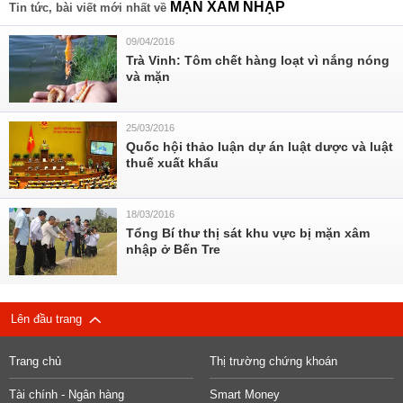
MẶN XÂM NHẬP
Tin tức, bài viết mới nhất về
09/04/2016
Trà Vinh: Tôm chết hàng loạt vì nắng nóng
và mặn
25/03/2016
Quốc hội thảo luận dự án luật dược và luật
thuế xuất khẩu
18/03/2016
Tổng Bí thư thị sát khu vực bị mặn xâm
nhập ở Bến Tre
Lên đầu trang
Trang chủ
Thị trường chứng khoán
Tài chính - Ngân hàng
Smart Money