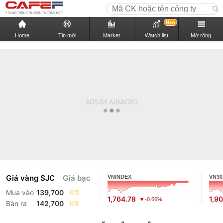
New
Home
Tin mới
Market
Watch list
Mở rộng
Giá vàng SJC
Giá bạc
VNINDEX
VN30
Mua vào
139,700
0%
1,764.78
1,9
-0.66%
Bán ra
142,700
0%