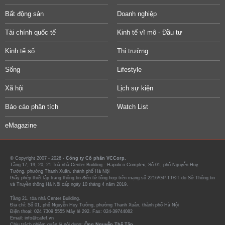
Bất động sản
Doanh nghiệp
Tài chính quốc tế
Kinh tế vĩ mô - Đầu tư
Kinh tế số
Thị trường
Sống
Lifestyle
Xã hội
Lịch sự kiện
Báo cáo phân tích
Watch List
eMagazine
© Copyright 2007 - 2026 -
Công ty Cổ phần VCCorp.
Tầng 17, 19, 20, 21 Toà nhà Center Building - Hapulico Complex, Số 01, phố Nguyễn Huy
Tưởng, phường Thanh Xuân, thành phố Hà Nội
Giấy phép thiết lập trang thông tin điện tử tổng hợp trên mạng số 2216/GP-TTĐT do Sở Thông tin
và Truyền thông Hà Nội cấp ngày 10 tháng 4 năm 2019.
Tầng 21, tòa nhà Center Building.
Địa chỉ: Số 01, phố Nguyễn Huy Tưởng, phường Thanh Xuân, thành phố Hà Nội
Điện thoại: 024 7309 5555 Máy lẻ 292. Fax: 024-39744082
Email: info@cafef.vn
Chịu trách nhiệm quản lý nội dung:
Ông Nguyễn Thế Tân