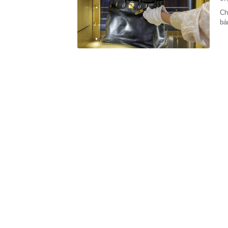
doanh phục vụ
Ch
18:05
Vì sao bạn ch
bá
được dự báo s
18:02
Thừa kế ngôi 
nơi, trị giá h
18:01
Tin vui: Khách
vé tham quan,
18:00
Phó Bí thư Th
đôn đốc tiến 
18:00
Hà Nội triển k
17:53
XSMN 6/8 - K
17:45
Nhiều chủ cơ
hàng số lượn
17:44
Quy định chuy
17:38
Công an kiểm 
Văn Điệp SN 
17:32
Một cổ phiếu 
giảm điểm