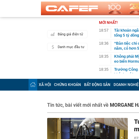
MỚI NHẤT!
18:57
Tài khoản ngâ
Bảng giá điện tử
tổng 5 tỷ đồn
18:36
“Bàn tiệc chỉ 
Danh mục đầu tư
năm, có hơn 5
18:35
Không phải Mỹ 
eo biển Horm
18:35
Trưởng Công a
khách mới
18:30
Xuất hiện diễ
XÃ HỘI
CHỨNG KHOÁN
BẤT ĐỘNG SẢN
DOANH NGHIỆ
USD do Trung 
18:28
Sắc đỏ bao tr
18:27
Sao nữ mất 2,
Tin tức, bài viết mới nhất về
MORGANE H
sống dựa vào
18:26
Bất ngờ: Huấn
T
slogan nổi tiế
m
18:26
Vì sao nhiều 
07
18:08
QR thanh toán 