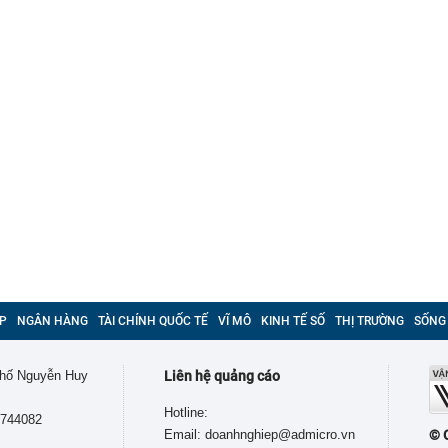
P
NGÂN HÀNG
TÀI CHÍNH QUỐC TẾ
VĨ MÔ
KINH TẾ SỐ
THỊ TRƯỜNG
SỐNG
 phố Nguyễn Huy
Liên hệ quảng cáo
Hotline:
9744082
Email: doanhnghiep@admicro.vn
© 