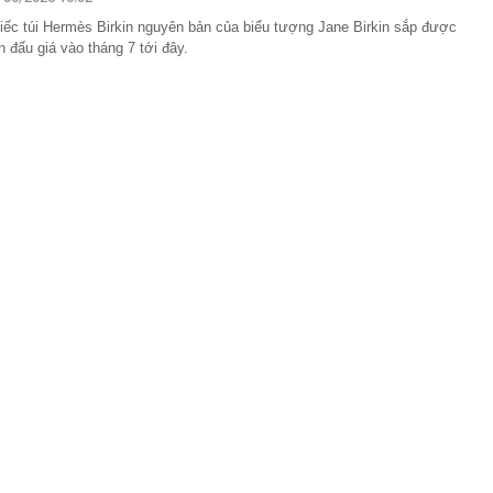
 khách quốc tế
iếc túi Hermès Birkin nguyên bản của biểu tượng Jane Birkin sắp được
ăm chỉ nhưng tiền vẫn chưa nhiều? Tháng 8, 3 con giáp
n đấu giá vào tháng 7 tới đây.
ẽ tìm đúng hướng để bứt phá tài chính
nhà cũ, người đàn ông phát hiện 100 kg vàng giấu khắp
ơn 105 tỷ đồng
 Việt đến quốc gia này có thể tích điểm, điểm đổi được
 quà tặng
ường trực Thành ủy Hà Nội Nguyễn Trọng Đông kiểm tra,
độ các dự án trọng điểm
hai thi hành quy định bảo vệ dữ liệu cá nhân
ết quả XSMN hôm nay thứ Năm ngày 6/8/2026
 sở kinh doanh sập bẫy mạo danh đặt thực phẩm, mua
g lớn
ển tiếp về xét thăng hạng viên chức từ 1/7/2026
tra phòng trọ lúc 0 giờ 30 phút, bắt tạm giam Nguyễn
1995
bị tự doanh CTCK bán ròng 200 tỷ đồng trong phiên Index