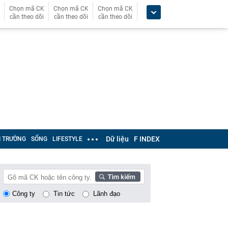
Chọn mã CK
Chọn mã CK
Chọn mã CK
cần theo dõi
cần theo dõi
cần theo dõi
Dữ liệu
F INDEX
Ị TRƯỜNG
SỐNG
LIFESTYLE
Công ty
Tin tức
Lãnh đạo