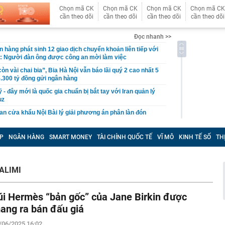
Chọn mã CK
Chọn mã CK
Chọn mã CK
Chọn mã CK
cần theo dõi
cần theo dõi
cần theo dõi
cần theo dõi
Đọc nhanh >>
n hàng phát sinh 12 giao dịch chuyển khoản liên tiếp với
g: Người đàn ông được công an mời làm việc
còn vài chai bia”, Bia Hà Nội vẫn báo lãi quý 2 cao nhất 5
.300 tỷ đồng gửi ngân hàng
- đây mới là quốc gia chuẩn bị bắt tay với Iran quản lý
uz
n cửa khẩu Nội Bài lý giải phương án phân làn đón
n biến mới xung quanh dự án đường sắt cao tốc hơn 7 tỷ
P
NGÂN HÀNG
SMART MONEY
TÀI CHÍNH QUỐC TẾ
VĨ MÔ
KINH TẾ SỐ
TH
Quốc đầu tư: Khoản nợ khủng sẽ đi về đâu?
ùm, cổ phiếu Hoá chất Đức Giang vẫn tăng kịch trần
7 tỷ vì đầu tư chứng khoán, tuyên bố phá sản và phải
ALIMI
 bố mẹ
 Hoa Hồng từng là Chủ tịch công ty bất động sản với
úi Hermès “bản gốc” của Jane Birkin được
ng “có làm thì mới có ăn”
ang ra bán đấu giá
gia đình ngày càng thích dùng máy sấy quần áo?
/06/2025 16:02
xuyên biên giới - lợi thế cạnh tranh mới của hộ kinh