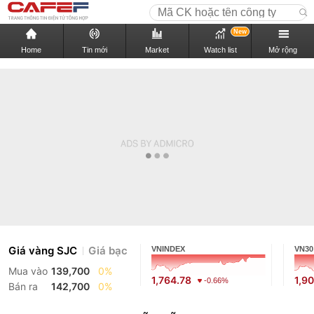
New
Home
Tin mới
Market
Watch list
Mở rộng
Giá vàng SJC
Giá bạc
VNINDEX
VN30
Mua vào
139,700
0%
1,764.78
1,9
-0.66%
Bán ra
142,700
0%