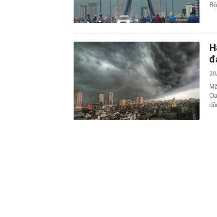
B
H
đ
20
Mâ
Oa
dô