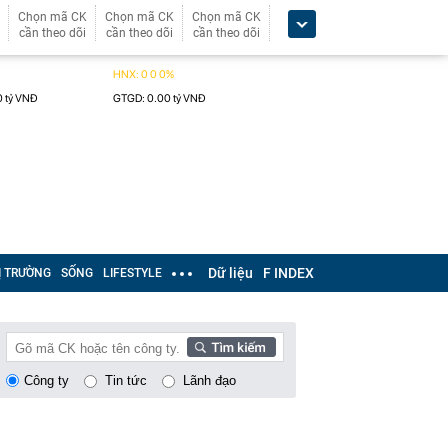
Chọn mã CK
Chọn mã CK
Chọn mã CK
cần theo dõi
cần theo dõi
cần theo dõi
Dữ liệu
F INDEX
Ị TRƯỜNG
SỐNG
LIFESTYLE
Công ty
Tin tức
Lãnh đạo