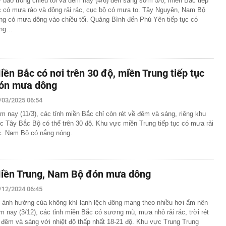
 báo trong chiều tối và đêm nay (4/6) đến sáng sớm 5/6, miền Bắc tiếp
tạm giam nguyên Trưởng Ban quản lý chung cư Ngô Anh
c có mưa rào và dông rải rác, cục bộ có mưa to. Tây Nguyên, Nam Bộ
ng có mưa dông vào chiều tối. Quảng Bình đến Phú Yên tiếp tục có
en Vâu
ắng…
hức ra mắt xe tay côn cổ điển 150 cc giá 30 triệu đồng
 Winner X và Yamaha Exciter
c đầu tiên có ngành đạt điểm chuẩn tuyệt đối 30/30 năm
iền Bắc có nơi trên 30 độ, miền Trung tiếp tục
g nối cao tốc TP.HCM - Long Thành sau gần 8 tháng thi
ón mưa dông
/03/2025 06:54
 hơn nửa thu nhập, tôi mới hiểu “càng ít tiêu càng tốt” là
uy hiểm
m nay (11/3), các tỉnh miền Bắc chỉ còn rét về đêm và sáng, riêng khu
c Tây Bắc Bộ có thể trên 30 độ. Khu vực miền Trung tiếp tục có mưa rải
ớn muốn tăng sở hữu tại Digiworld
c. Nam Bộ có nắng nóng.
 vẫn ra đồng, tiết lộ những thói quen duy trì suốt nhiều
ếm việc làm tăng vọt, lộ diện 'ngành hot'
iền Trung, Nam Bộ đón mưa dông
Á duy trì ở mức cao
/12/2024 06:45
 ảnh hưởng của không khí lạnh lệch đông mang theo nhiều hơi ẩm nên
m nay (3/12), các tỉnh miền Bắc có sương mù, mưa nhỏ rải rác, trời rét
 đêm và sáng với nhiệt độ thấp nhất 18-21 độ. Khu vực Trung Trung