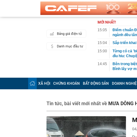
MỚI NHẤT!
15:05
Điểm chuẩn Đạ
Bảng giá điện tử
ngành đều tă
15:04
Sắp triển kha
Danh mục đầu tư
15:00
Từng có cả 'b
đìu hiu: Chuy
14:45
Bên trong biệ
Bình lấy vợ m
14:45
Công an có cả
biết rõ
XÃ HỘI
CHỨNG KHOÁN
BẤT ĐỘNG SẢN
DOANH NGHIỆ
14:44
Điểm chuẩn H
14:41
Trước khi đi n
Tin tức, bài viết mới nhất về
MƯA DÔNG H
năm sau sự kh
14:40
Vì sao ì ạch 
M
14:39
Nhà vàng bị '
14:30
Pin 9 tiếng, s
04
đối đầu sản 