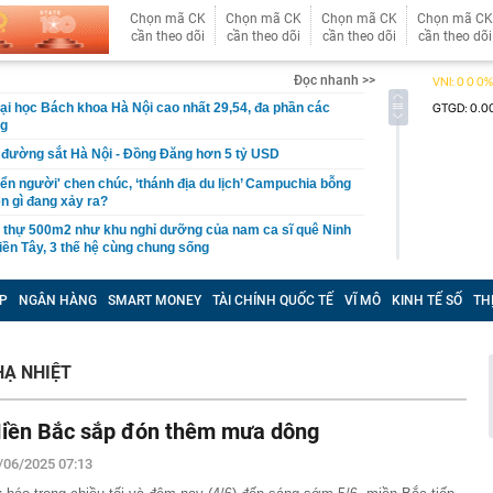
Chọn mã CK
Chọn mã CK
Chọn mã CK
Chọn mã CK
cần theo dõi
cần theo dõi
cần theo dõi
cần theo dõi
Đọc nhanh >>
i học Bách khoa Hà Nội cao nhất 29,54, đa phần các
ng
i đường sắt Hà Nội - Đồng Đăng hơn 5 tỷ USD
iển người' chen chúc, ‘thánh địa du lịch’ Campuchia bỗng
ện gì đang xảy ra?
t thự 500m2 như khu nghỉ dưỡng của nam ca sĩ quê Ninh
iền Tây, 3 thế hệ cùng chung sống
nh báo quan trọng liên quan đến sổ đỏ, người dân nên
P
NGÂN HÀNG
SMART MONEY
TÀI CHÍNH QUỐC TẾ
VĨ MÔ
KINH TẾ SỐ
TH
ọc viện Ngân hàng 2026 cao nhất 26,61
gủ nửa tiếng, hãy kiên trì cùng con làm 3 việc này, 10
Ạ NHIỆT
ác biệt giữa con và bạn bè đồng trang lứa sẽ thấy rõ
làm hạ tầng sạc xe điện trên cao tốc Bắc - Nam?
iền Bắc sắp đón thêm mưa dông
sờ gáy': Bảo Tín Mạnh Hải, Mi Hồng làm ăn ra sao?
ạc 7 lần: Samsung và Google chính thức lộ diện kính AI
/06/2025 07:13
phẩm của Meta