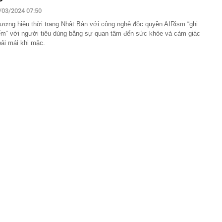
ng bát, đĩa trong nhà, công an bắt Sùng Thị Dụ 47 tuổi
/03/2024 07:50
n mạng có "luật chơi" mới, người dùng cần lưu ý gì?
ương hiệu thời trang Nhật Bản với công nghệ độc quyền AIRism “ghi
g Nguyễn Văn Thắng: Xử lý đến cùng các vướng mắc,
ểm” với người tiêu dùng bằng sự quan tâm đến sức khỏe và cảm giác
nh nghiệp đi vòng
oải mái khi mặc.
 hàng 8/8 tại MB, Sacombank, HDBank, Agribank,
BIDV, VietinBank,...
chối cho Ukraine dùng Starlink dẫn đường cho các đòn
n đen bóng, phong độ khiến trai trẻ "chạy dài": Alan Tam
yết đơn giản
per Beckham khoe visual xinh đẹp, thanh xuân mơn mởn
 triệu đô, đọ sắc cùng mẹ - Victoria ngoài 50 vẫn đỉnh
ng máy tính cần làm ngay điều này để tránh bị phạt tới
 giao ùn tắc bậc nhất Quy Nhơn được đề xuất làm cầu
i khác của Chùa Cầu Hội An