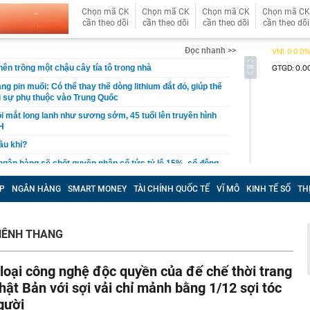
Chọn mã CK
Chọn mã CK
Chọn mã CK
Chọn mã CK
cần theo dõi
cần theo dõi
cần theo dõi
cần theo dõi
Đọc nhanh >>
 nên trồng một chậu cây tía tô trong nhà
g pin muối: Có thể thay thế dòng lithium đắt đỏ, giúp thế
ỏi sự phụ thuộc vào Trung Quốc
i mắt long lanh như sương sớm, 45 tuổi lên truyền hình
H
cầu khỉ?
 ngân hàng sẽ chốt quyền nhận cổ tức tỷ lệ 15%, cổ đông
thêm cổ phiếu giá rẻ
P
NGÂN HÀNG
SMART MONEY
TÀI CHÍNH QUỐC TẾ
VĨ MÔ
KINH TẾ SỐ
TH
t quả xổ số miền Nam hôm nay thứ Bảy ngày 8/8/2026
ất cuối năm dự báo khó giảm?
quyết không bán căn nhà duy nhất để con lấy vốn làm ăn,
HÊNH THANG
uyết định ấy cứu cả gia đình
 nghiệm trồng cây lâu năm khuyên chôn trứng cạnh gốc:
 loại công nghệ độc quyền của đế chế thời trang
hật Bản với sợi vải chỉ mảnh bằng 1/12 sợi tóc
ầu tiên được làm phim tài liệu phát sóng trên đài truyền
, chiếm top 1 hot search Naver
gười