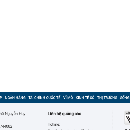
P
NGÂN HÀNG
TÀI CHÍNH QUỐC TẾ
VĨ MÔ
KINH TẾ SỐ
THỊ TRƯỜNG
SỐNG
 phố Nguyễn Huy
Liên hệ quảng cáo
Hotline:
9744082