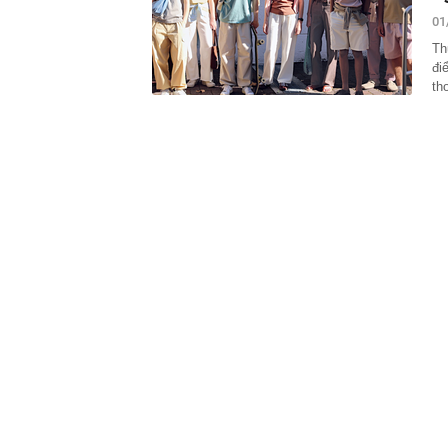
17:30
Kiểm tra tủ đự
01
17:30
Khi không gia
Th
17:30
Phó Thủ tướn
đi
không đẩy doa
th
17:28
Lãi suất ngân
Vietcombank, 
17:27
Elon Musk từ 
tập kích
17:24
75 tuổi tóc vẫ
tiết lộ 3 bí qu
17:08
Tiểu thư Har
trên du thuyền
cao nhan sắc
17:07
Người đang dù
50 triệu đồng
16:51
Toàn cảnh nút
vượt
16:51
Những tên gọ