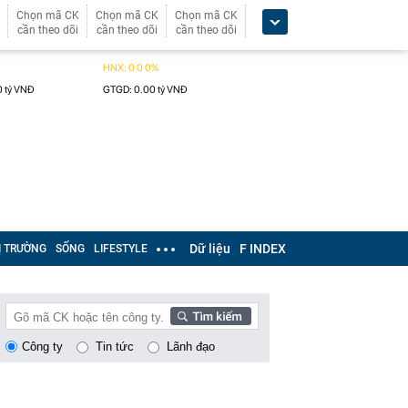
Chọn mã CK
Chọn mã CK
Chọn mã CK
cần theo dõi
cần theo dõi
cần theo dõi
Dữ liệu
F INDEX
Ị TRƯỜNG
SỐNG
LIFESTYLE
Công ty
Tin tức
Lãnh đạo