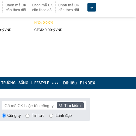
Chọn mã CK
Chọn mã CK
Chọn mã CK
cần theo dõi
cần theo dõi
cần theo dõi
Dữ liệu
F INDEX
Ị TRƯỜNG
SỐNG
LIFESTYLE
Công ty
Tin tức
Lãnh đạo