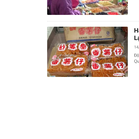
H
L
14
Độ
Qu