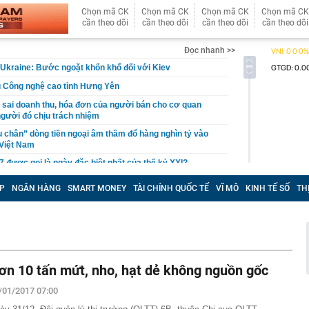
Chọn mã CK
Chọn mã CK
Chọn mã CK
Chọn mã CK
cần theo dõi
cần theo dõi
cần theo dõi
cần theo dõi
Đọc nhanh >>
Ukraine: Bước ngoặt khốn khổ đối với Kiev
u Công nghệ cao tỉnh Hưng Yên
sai doanh thu, hóa đơn của người bán cho cơ quan
 người đó chịu trách nhiệm
u chân” dòng tiền ngoại âm thầm đổ hàng nghìn tỷ vào
Việt Nam
7 được gọi là ngày đặc biệt nhất của thế kỷ XXI?
tra xấp tiền mặt 20.000.000 đồng nằm chỏng chơ trên
P
NGÂN HÀNG
SMART MONEY
TÀI CHÍNH QUỐC TẾ
VĨ MÔ
KINH TẾ SỐ
TH
đàn ông SN 1984 phải làm việc với cơ quan chức năng
iện 32/35 sinh viên trong lớp dùng AI làm bài chỉ nhờ
iấu trong đề thi
, vàng miếng ngày 8/8 tại SJC, Bảo Tín Minh Châu, Bảo
 DOJI, Phú Quý
ơn 10 tấn mứt, nho, hạt dẻ không nguồn gốc
bất ngờ bị đe dọa trước một đối thủ mới: Giá rẻ hơn hẳn,
g chốt đơn
/01/2017 07:00
 nhà miền Tây: Rộng thênh thang không thấy điểm dừng,
óc nào cũng quá wow