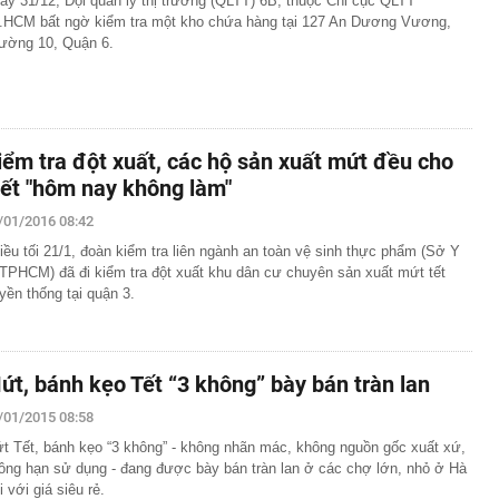
ày 31/12, Đội quản lý thị trường (QLTT) 6B, thuộc Chi cục QLTT
.HCM bất ngờ kiểm tra một kho chứa hàng tại 127 An Dương Vương,
Đòn bẩy mở rộng không gian phát triển phía Bắc Thủ đô
ường 10, Quận 6.
n Bắc: Trải qua cuộc "Cuộc đại phẫu" không gây mê,
valand nỗ lực từng ngày để "sòng phẳng" với niềm tin của
m 2 bánh khi đỗ trong khu đô thị ở Hà Nội: Chủ xe lên
iểm tra đột xuất, các hộ sản xuất mứt đều cho
ỹ thông qua dự luật áp thuế lên tới 100% với nước mua
iết "hôm nay không làm"
ng xảy ra với Bamboo Airways?
/01/2016 08:42
 đô thị sinh thái 2 tỷ USD có 11km ven sông khiến MC Mai
iều tối 21/1, đoàn kiểm tra liên ngành an toàn vệ sinh thực phẩm (Sở Y
ng” ngay trên sóng livestream
 TPHCM) đã đi kiểm tra đột xuất khu dân cư chuyên sản xuất mứt tết
uyền thống tại quận 3.
 nước ngọt thuộc dạng hiếm ở tỉnh miền Trung: Từng
a biển, nước chuyển từ mặn sang ngọt
vụ bán kim cương online, ship tận nơi: Chuyên gia cảnh
ứt, bánh kẹo Tết “3 không” bày bán tràn lan
ẩu Tân Sơn Nhất liên tiếp tìm, trao trả tài sản hành
trị giá hơn 2,5 tỷ đồng
/01/2015 08:58
Ninh Hiệp, công an khởi tố chủ shop Nguyễn Thị Hương
t Tết, bánh kẹo “3 không” - không nhãn mác, không nguồn gốc xuất xứ,
ông hạn sử dụng - đang được bày bán tràn lan ở các chợ lớn, nhỏ ở Hà
i với giá siêu rẻ.