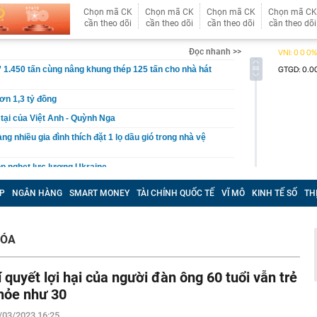
Chọn mã CK
Chọn mã CK
Chọn mã CK
Chọn mã CK
cần theo dõi
cần theo dõi
cần theo dõi
cần theo dõi
Đọc nhanh >>
” 1.450 tấn cùng nâng khung thép 125 tấn cho nhà hát
ơn 1,3 tỷ đồng
 tại của Việt Anh - Quỳnh Nga
ng nhiều gia đình thích đặt 1 lọ dầu gió trong nhà vệ
p nghẹt lực lượng Ukraine
 phép titan, Chủ tịch Tập đoàn Hưng Thịnh lãnh 10 năm tù
P
NGÂN HÀNG
SMART MONEY
TÀI CHÍNH QUỐC TẾ
VĨ MÔ
KINH TẾ SỐ
TH
, phát hiện bí mật dưới mỏ đa kim loại vàng, bạc - thân
 thường hé lộ dư địa khai thác lớn
học tạo ra virus bằng AI
HÓA
ộng khi trở thành cầu thủ nhập tịch đầu tiên trong lịch
ội trưởng ĐT Việt Nam
í quyết lợi hại của người đàn ông 60 tuổi vẫn trẻ
vấn liên quan vụ drone mang chất nổ tại sân bay Đức
hỏe như 30
Sky và Hồ Văn Khoa đến gây rối, nhưng Vua Quạt cũng
/03/2023 16:25