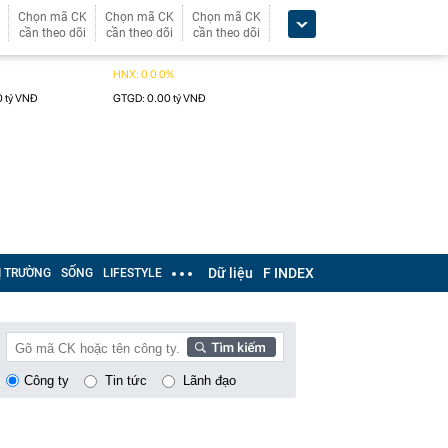
Chọn mã CK
Chọn mã CK
Chọn mã CK
cần theo dõi
cần theo dõi
cần theo dõi
Dữ liệu
F INDEX
Ị TRƯỜNG
SỐNG
LIFESTYLE
Công ty
Tin tức
Lãnh đạo