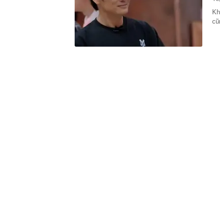
12:18
Một yếu tố ngo
Kh
hàng đầu Việ
cũ
12:04
Không phải Sa
C, được đánh 
12:00
Grab bị phạt 1
12:00
BẮT KHẨN CẤ
khuyến cáo ng
11:54
Cơ cấu lại vố
11:50
Bão Dolphin q
tê liệt
11:40
Nhà máy lọc d
xuất bán một l
11:38
Rắn rất sợ 5 
11:34
Lợi nhuận “V
ty mẹ sắp chi 