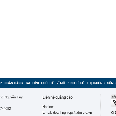
P
NGÂN HÀNG
TÀI CHÍNH QUỐC TẾ
VĨ MÔ
KINH TẾ SỐ
THỊ TRƯỜNG
SỐNG
 phố Nguyễn Huy
Liên hệ quảng cáo
Hotline:
9744082
Email: doanhnghiep@admicro.vn
© 