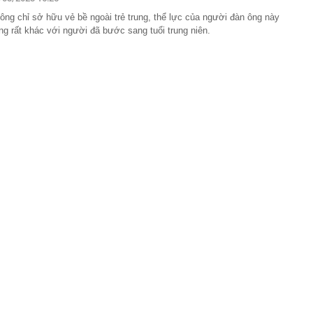
ài bảng cân đối kế toán hé lộ giá trị của "trùm" giải trí
ông chỉ sở hữu vẻ bề ngoài trẻ trung, thể lực của người đàn ông này
t Nam
ng rất khác với người đã bước sang tuổi trung niên.
 Pa, Việt Nam có 1 nơi mát mẻ quanh năm, chỉ từ 18 độ
giá là vương quốc của các loài lan
,36 tỷ đồng
P giáo viên BẠO HÀNH TRẺ EM; cơ quan Công an
ười dân, giáo viên, báo mẫu, cơ sở trông giữ trẻ
n nhà nước tại doanh nghiệp, khuyến khích sáp nhập
uần thảo Nhật Bản khiến 6 người bị thương, giao thông
ầu doanh thu hơn 100.000 tỷ của Việt Nam lần đầu tiên
oại nhiên liệu mới
mùi này
ua sữa đậu nành” Việt Nam tăng trưởng hơn 34%, công
gần 368 tỷ đồng trả cổ tức trong tháng 8