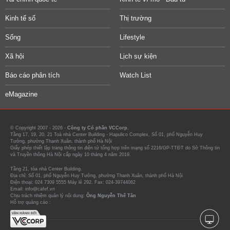
Kinh tế số
Thị trường
Sống
Lifestyle
Xã hội
Lịch sự kiện
Báo cáo phân tích
Watch List
eMagazine
© Copyright 2007 - 2026 -
Công ty Cổ phần VCCorp.
Tầng 17, 19, 20, 21 Toà nhà Center Building - Hapulico Complex, Số 01, phố Nguyễn Huy
Tưởng, phường Thanh Xuân, thành phố Hà Nội
Giấy phép thiết lập trang thông tin điện tử tổng hợp trên mạng số 2216/GP-TTĐT do Sở Thông tin
và Truyền thông Hà Nội cấp ngày 10 tháng 4 năm 2019.
Tầng 21, tòa nhà Center Building.
Địa chỉ: Số 01, phố Nguyễn Huy Tưởng, phường Thanh Xuân, thành phố Hà Nội
Điện thoại: 024 7309 5555 Máy lẻ 292. Fax: 024-39744082
Email: info@cafef.vn
Chịu trách nhiệm quản lý nội dung:
Ông Nguyễn Thế Tân
Hỗ trợ quảng cáo :