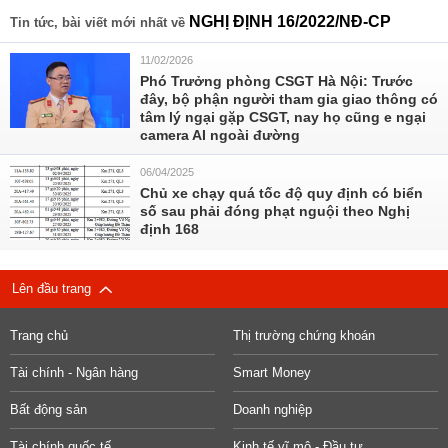
NGHỊ ĐỊNH 16/2022/NĐ-CP
Tin tức, bài viết mới nhất về
11/02/2026
Phó Trưởng phòng CSGT Hà Nội: Trước
đây, bộ phận người tham gia giao thông có
tâm lý ngại gặp CSGT, nay họ cũng e ngại
camera AI ngoài đường
06/04/2025
Chủ xe chạy quá tốc độ quy định có biển
số sau phải đóng phạt nguội theo Nghị
định 168
Lên đầu trang
Trang chủ
Thị trường chứng khoán
Tài chính - Ngân hàng
Smart Money
Bất động sản
Doanh nghiệp
Tài chính quốc tế
Kinh tế vĩ mô - Đầu tư