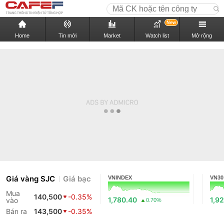
New
Home
Tin mới
Market
Watch list
Mở rộng
Giá vàng SJC
Giá bạc
VNINDEX
VN30
Mua
140,500
-0.35%
1,780.40
1,9
vào
0.70%
Bán ra
143,500
-0.35%