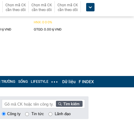
Chọn mã CK
Chọn mã CK
Chọn mã CK
cần theo dõi
cần theo dõi
cần theo dõi
Dữ liệu
F INDEX
Ị TRƯỜNG
SỐNG
LIFESTYLE
Công ty
Tin tức
Lãnh đạo