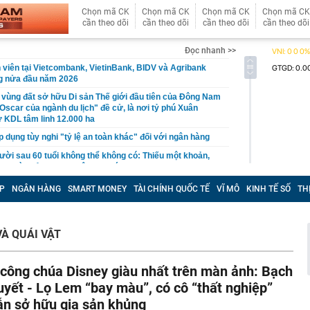
Chọn mã CK
Chọn mã CK
Chọn mã CK
Chọn mã CK
cần theo dõi
cần theo dõi
cần theo dõi
cần theo dõi
Đọc nhanh >>
 viên tại Vietcombank, VietinBank, BIDV và Agribank
ng nửa đầu năm 2026
 vùng đất sở hữu Di sản Thế giới đầu tiên của Đông Nam
scar của ngành du lịch" đề cử, là nơi tỷ phú Xuân
 KDL tâm linh 12.000 ha
p dụng tùy nghi "tỷ lệ an toàn khác" đối với ngân hàng
gười sau 60 tuổi không thể không có: Thiếu một khoản,
ễ rơi vào cảnh phụ thuộc con cái
 14% của VNPT, sau hơn 4 năm, lợi nhuận của Viettel
P
NGÂN HÀNG
SMART MONEY
TÀI CHÍNH QUỐC TẾ
VĨ MÔ
KINH TẾ SỐ
TH
n cả VNPT và FPT Telecom cộng lại
ùng lẫn lộn tài khoản: Người bán online đối mặt rủi ro
VÀ QUÁI VẬT
i học top đầu về kinh tế, công nghiệp, nghệ thuật... đồng
 xây cơ sở mới tại xã cách trung tâm Hà Nội 20km, có
ố 5 đi qua
 công chúa Disney giàu nhất trên màn ảnh: Bạch
từ cho vay tiêu dùng theo phương thức thấu chi tài
uyết - Lọ Lem “bay màu”, có cô “thất nghiệp”
ẫn sở hữu gia sản khủng