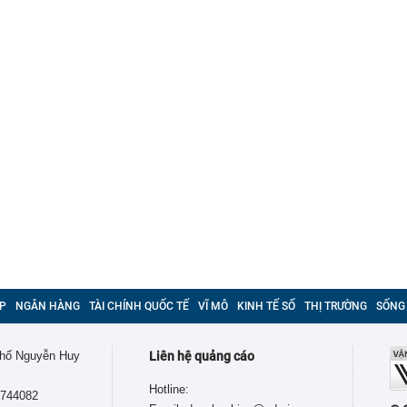
P
NGÂN HÀNG
TÀI CHÍNH QUỐC TẾ
VĨ MÔ
KINH TẾ SỐ
THỊ TRƯỜNG
SỐNG
 phố Nguyễn Huy
Liên hệ quảng cáo
Hotline:
9744082