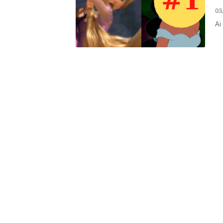
06:24
Thu hút 700 t
dẫn vốn chủ l
03
06:20
Vì sao ngày c
Ai
thiết bị giải
06:13
Từ nhà tập th
ha: Mô hình c
06:02
9 loại quả gi
06:01
Trồng loại qu
bất ngờ trúng 
06:00
Việt Nam có n
Nằm trên độ c
05:55
Người mua nhà
05:46
Sếp bất động s
nhiều lần hưng
05:01
Quỹ ngoại tỷ 
01:14
Phát hiện bất
xét nhiều căn
tiền hơn 30.00
00:08
Chứng khoán 
00:08
Chủ tịch Nguy
thành cổ đông