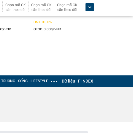
Chọn mã CK
Chọn mã CK
Chọn mã CK
cần theo dõi
cần theo dõi
cần theo dõi
Dữ liệu
F INDEX
Ị TRƯỜNG
SỐNG
LIFESTYLE