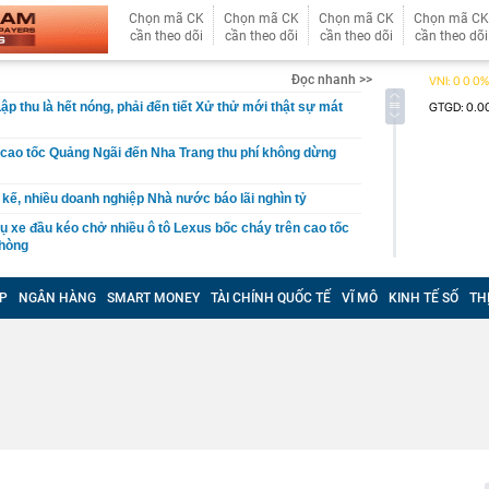
Chọn mã CK
Chọn mã CK
Chọn mã CK
Chọn mã CK
cần theo dõi
cần theo dõi
cần theo dõi
cần theo dõi
Đọc nhanh >>
p thu là hết nóng, phải đến tiết Xử thử mới thật sự mát
cao tốc Quảng Ngãi đến Nha Trang thu phí không dừng
y kế, nhiều doanh nghiệp Nhà nước báo lãi nghìn tỷ
ụ xe đầu kéo chở nhiều ô tô Lexus bốc cháy trên cao tốc
Phòng
 cho Mr Pips, Shark Bình đang bị điều tra về 3 tội danh
P
NGÂN HÀNG
SMART MONEY
TÀI CHÍNH QUỐC TẾ
VĨ MÔ
KINH TẾ SỐ
TH
chào bán hơn 11 triệu cổ phiếu chưa được phân phối hết
ng ra ngân hàng gửi tiết kiệm, cụ ông ngỡ ngàng khi tất
động leo thang, ngân hàng chịu sức ép kép
 hoạch cơ cấu lại vốn Nhà nước tại doanh nghiệp trước
 rẻ hơn rất nhiều nhờ khung gầm do hãng mẹ Jaguar
át triển?