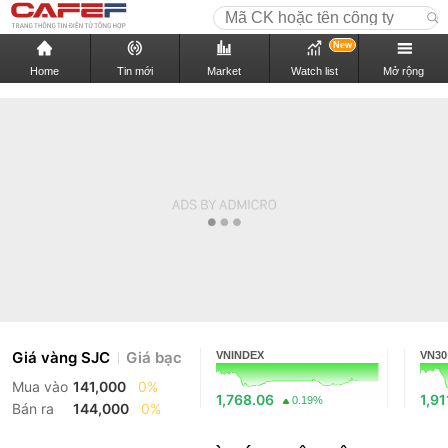
New
Home
Tin mới
Market
Watch list
Mở rộng
Giá vàng SJC
Giá bạc
VNINDEX
VN30
Mua vào
141,000
0%
1,768.06
1,91
0.19%
Bán ra
144,000
0%