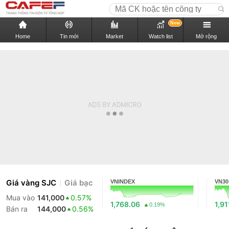
New
Home
Tin mới
Market
Watch list
Mở rộng
Giá vàng SJC
Giá bạc
VNINDEX
VN30
Mua vào
141,000
0.57%
1,768.06
1,91
0.19%
Bán ra
144,000
0.56%