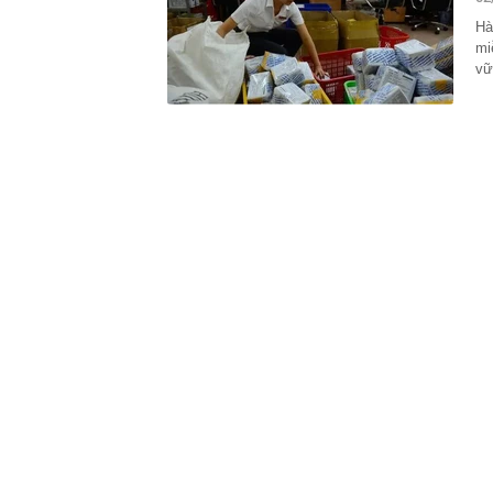
00:01
VNPT nắm giữ 
Viettel Global
Hà
mi
00:01
Nắm trong ta
MWG chỉ nga
vữ
00:01
Khám xét ngôi
5 thỏi vàng gi
23:28
4 dấu hiệu nh
23:12
Quốc gia có l
vượt Hàn Quốc
23:01
Người bán trá
nghề lại kiểm 
23:00
Tiếp viên tàu
sao nhiều hơn
22:34
Cụ bà 70 tuổi
biết bí quyết
22:34
Ngôi nhà chứ
22:31
Giá vàng vượt
22:30
Một doanh ngh
22:08
Lời khuyên ch