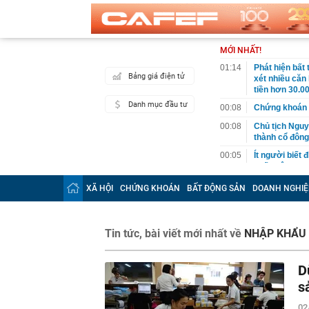
MỚI NHẤT!
01:14
Phát hiện bất
Bảng giá điện tử
xét nhiều căn
tiền hơn 30.00
Danh mục đầu tư
00:08
Chứng khoán 
00:08
Chủ tịch Nguy
thành cổ đông
00:05
Ít người biết 
nhất biên cươ
trekking
XÃ HỘI
CHỨNG KHOÁN
BẤT ĐỘNG SẢN
DOANH NGHIỆ
00:05
Việt Nam có 1
giường bệnh, 
2026"
Tin tức, bài viết mới nhất về
NHẬP KHẨU 
00:05
56 mã chứng k
00:03
Một doanh ngh
năm 2026, lợ
D
00:03
Chứng khoán 
s
ngay trong th
02