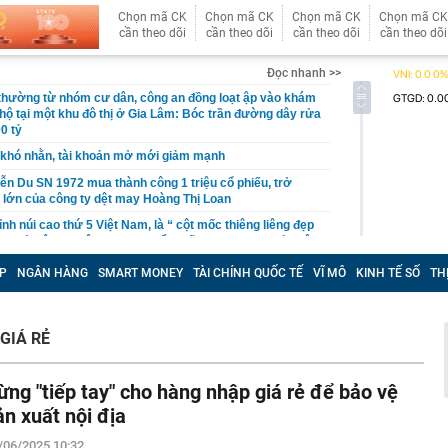
Chọn mã CK
Chọn mã CK
Chọn mã CK
Chọn mã CK
cần theo dõi
cần theo dõi
cần theo dõi
cần theo dõi
Đọc nhanh >>
 thường từ nhóm cư dân, công an đồng loạt ập vào khám
 hộ tại một khu đô thị ở Gia Lâm: Bóc trần đường dây rửa
0 tỷ
khó nhằn, tài khoản mở mới giảm mạnh
ễn Du SN 1972 mua thành công 1 triệu cổ phiếu, trở
 lớn của công ty dệt may Hoàng Thị Loan
đỉnh núi cao thứ 5 Việt Nam, là “ cột mốc thiêng liêng đẹp
ng” ở độ cao trên 3.000m, điểm đến "trong mơ" của dân
P
NGÂN HÀNG
SMART MONEY
TÀI CHÍNH QUỐC TẾ
VĨ MÔ
KINH TẾ SỐ
TH
 hệ thống y khoa tư nhân sở hữu 14 bệnh viện, 2.900
vừa được vinh danh "Hệ thống Y khoa tốt nhất Việt Nam
GIÁ RẺ
hoán bị HoSE cắt margin trong tháng 8
iệp Việt thu hơn 1 tỷ USD ở nước ngoài trong nửa đầu
i nhuận tăng hơn 120%
ừng "tiếp tay" cho hàng nhập giá rẻ để bảo vệ
Vietcap dự phóng VN-Index có thể chạm mốc 1.885 điểm
ản xuất nội địa
áng 8
/06/2025 10:32