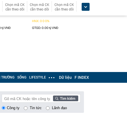
Chọn mã CK
Chọn mã CK
Chọn mã CK
cần theo dõi
cần theo dõi
cần theo dõi
Dữ liệu
F INDEX
Ị TRƯỜNG
SỐNG
LIFESTYLE
Công ty
Tin tức
Lãnh đạo