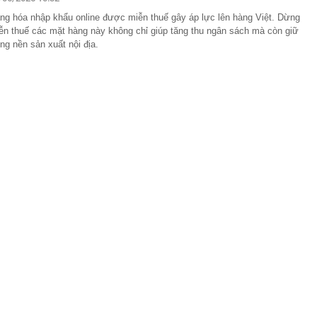
lượng tiền hơn 62.000 tỷ đồng, lớn hơn cả Vinhomes,
ng hóa nhập khẩu online được miễn thuế gây áp lực lên hàng Việt. Dừng
ễn thuế các mặt hàng này không chỉ giúp tăng thu ngân sách mà còn giữ
y Điện Máy Xanh, Bách Hóa Xanh, An Khang, vốn hóa
ng DMX
ng nền sản xuất nội địa.
 nhà cổ, phát hiện 'kho báu' gồm 1.000 đồng tiền vàng và
ấu trong nhiều ngăn bí mật - giá trị hơn 18 tỷ đồng
ận biết ngôi nhà có phong thuỷ không thuận lợi
ượng khách đến Việt Nam đông nhất 7 tháng đầu năm,
 và Nga, gấp gần 6 lần Ấn Độ
i cây tiết lộ: Khách thường chọn quả to, người trong
tra 5 chi tiết này trước
 cao tốc quỳ gối 1h an ủi khách: 7 năm sau ở khách sạn 5
 ở nhà, bay hạng thương gia
 có xương trẻ khỏe như phụ nữ 30, bác sĩ kinh ngạc khi
a đựng tâm huyết của NSND Tự Long
 4.300 USD/ounce, chuyên gia dự báo đỉnh mới
iệp dầu khí đem hơn 42.200 tỷ đồng gửi ngân hàng
o những người không rút điện ấm siêu tốc trước khi ngủ