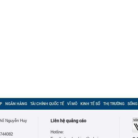
P
NGÂN HÀNG
TÀI CHÍNH QUỐC TẾ
VĨ MÔ
KINH TẾ SỐ
THỊ TRƯỜNG
SỐNG
 phố Nguyễn Huy
Liên hệ quảng cáo
Hotline:
9744082