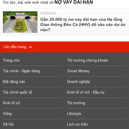
NỢ VAY DÀI HẠN
Tin tức, bài viết mới nhất về
07/05/2024
Gần 20.000 tỷ nợ vay dài hạn của Hạ tầng
Giao thông Đèo Cả (HHV) đổ vào các dự án
nào?
Lên đầu trang
Trang chủ
Thị trường chứng khoán
Tài chính - Ngân hàng
Smart Money
Bất động sản
Doanh nghiệp
Tài chính quốc tế
Kinh tế vĩ mô - Đầu tư
Kinh tế số
Thị trường
Sống
Lifestyle
Xã hội
Lịch sự kiện