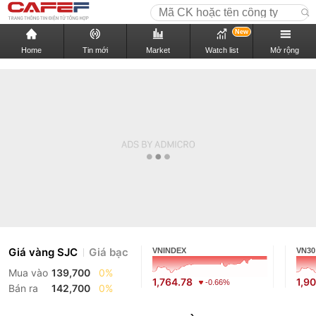
New
Home
Tin mới
Market
Watch list
Mở rộng
Giá vàng SJC
Giá bạc
VNINDEX
VN30
Mua vào
139,700
0%
1,764.78
1,9
-0.66%
Bán ra
142,700
0%