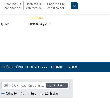
Chọn mã CK
Chọn mã CK
Chọn mã CK
cần theo dõi
cần theo dõi
cần theo dõi
Dữ liệu
F INDEX
Ị TRƯỜNG
SỐNG
LIFESTYLE
Công ty
Tin tức
Lãnh đạo