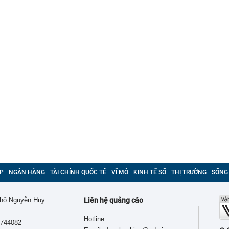
P
NGÂN HÀNG
TÀI CHÍNH QUỐC TẾ
VĨ MÔ
KINH TẾ SỐ
THỊ TRƯỜNG
SỐNG
 phố Nguyễn Huy
Liên hệ quảng cáo
Hotline:
9744082