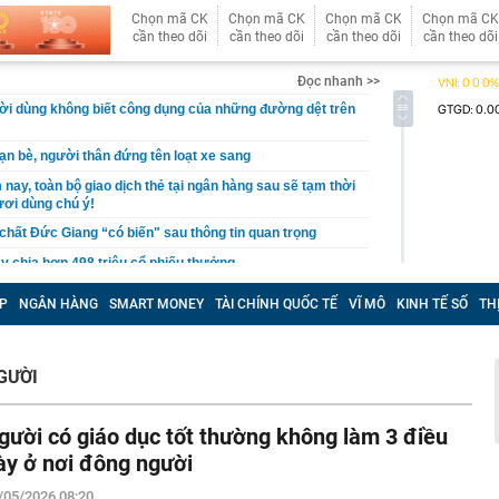
Chọn mã CK
Chọn mã CK
Chọn mã CK
Chọn mã CK
cần theo dõi
cần theo dõi
cần theo dõi
cần theo dõi
Đọc nhanh >>
i dùng không biết công dụng của những đường dệt trên
ạn bè, người thân đứng tên loạt xe sang
nay, toàn bộ giao dịch thẻ tại ngân hàng sau sẽ tạm thời
ươi dùng chú ý!
chất Đức Giang “có biến" sau thông tin quan trọng
y chia hơn 498 triệu cổ phiếu thưởng
m chỉ ra cách nhận biết cửa gỗ, tủ gỗ trong nhà bị mối,
P
NGÂN HÀNG
SMART MONEY
TÀI CHÍNH QUỐC TẾ
VĨ MÔ
KINH TẾ SỐ
TH
ọng: Nhiều người từng thấy nhưng lại bỏ qua
 chính thức giao dịch trên HoSE: Chốt trả cổ tức tiền
đồng ngay trong tháng 8
GƯỜI
t Nam phát hiện ‘kho báu' lớn nhất thế giới, có thể khai
hí siêu rẻ, Mỹ lập tức tìm tới
gười có giáo dục tốt thường không làm 3 điều
gửi gần 167.000 tỷ đồng tại ngân hàng, chiếm hơn một
sản, được hưởng lãi suất lên tới 8,9%/năm, thu về gần
ày ở nơi đông người
iền lãi
/05/2026 08:20
ng một vì mê khoảng sân, sau một trận ngập mới hiểu