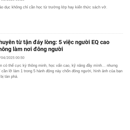
ết kiệm chẳng thấm vào đâu
áo dục không chỉ cần học từ trường lớp hay kiến thức sách vở.
 báo người dân không gửi hình ảnh, thông tin sau qua
book
 ve trong bóng tối, nhưng lập tức biến mất khi bật đèn?
ị quyết 10 tạo niềm tin để doanh nghiệp châu Âu mở
ại Việt Nam
huyên từ tận đáy lòng: 5 việc người EQ cao
hà 2 tầng mái Nhật 90m² khoảng bao nhiêu?
hông làm nơi đông người
t được bé trai bị bỏ rơi, nuôi khôn lớn, chia cả căn nhà:
4 năm khiến nhiều người xúc động
/04/2025 00:50
ng bất ngờ tăng giá 5% chỉ trong một phiên: Điều gì
n có thể cực kỳ thông minh, học vấn cao, kỹ năng đầy mình… nhưng
ỉ cần lỡ làm 1 trong 5 hành động này chốn đông người, hình ảnh của bạn
 bị tàn phá.
ng án NGHỈ TẾT NGUYÊN ĐÁN ĐINH MÙI, NGHỈ LỄ
 2027
vực, thu giữ 266 hiện vật vàng trị giá hơn 26 tỷ đồng do
ồng phát hiện khi thay sàn nhà
hông thể thay thế trong Doraemon
l bị huỷ tư cách công ty đại chúng