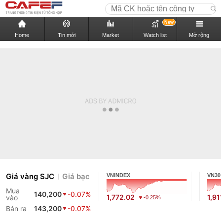
New
Home
Tin mới
Market
Watch list
Mở rộng
Giá vàng SJC
Giá bạc
VNINDEX
VN30
Mua
140,200
-0.07%
1,772.02
1,91
vào
-0.25%
Bán ra
143,200
-0.07%