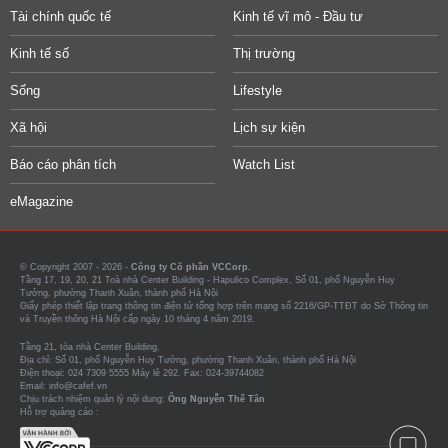
Tài chính quốc tế
Kinh tế vĩ mô - Đầu tư
Kinh tế số
Thị trường
Sống
Lifestyle
Xã hội
Lịch sự kiện
Báo cáo phân tích
Watch List
eMagazine
© Copyright 2007 - 2026 -
Công ty Cổ phần VCCorp.
Tầng 17, 19, 20, 21 Toà nhà Center Building - Hapulico Complex, Số 01, phố Nguyễn Huy
Tưởng, phường Thanh Xuân, thành phố Hà Nội
Giấy phép thiết lập trang thông tin điện tử tổng hợp trên mạng số 2216/GP-TTĐT do Sở Thông tin
và Truyền thông Hà Nội cấp ngày 10 tháng 4 năm 2019.
Tầng 21, tòa nhà Center Building.
Địa chỉ: Số 01, phố Nguyễn Huy Tưởng, phường Thanh Xuân, thành phố Hà Nội
Điện thoại: 024 7309 5555 Máy lẻ 292. Fax: 024-39744082
Email: info@cafef.vn
Chịu trách nhiệm quản lý nội dung:
Ông Nguyễn Thế Tân
Hỗ trợ quảng cáo :