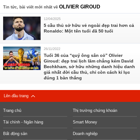
OLIVIER GIROUD
Tin tức, bài viết mới nhất về
12/04/2025
5 cầu thủ sở hữu vẻ ngoài đẹp trai hơn cả
Ronaldo: Một tên tuổi đã 50 tuổi
26/11/2022
Tuổi 36 của “quý ông sân cỏ” Olivier
Giroud: đẹp trai lịch lãm chẳng kém David
Bechkham, sở hữu những danh hiệu danh
giá nhất đời cầu thủ, chỉ còn cách kỉ lục
đúng 1 bàn thắng
Lên đầu trang
Trang chủ
Thị trường chứng khoán
Tài chính - Ngân hàng
Smart Money
Bất động sản
Doanh nghiệp