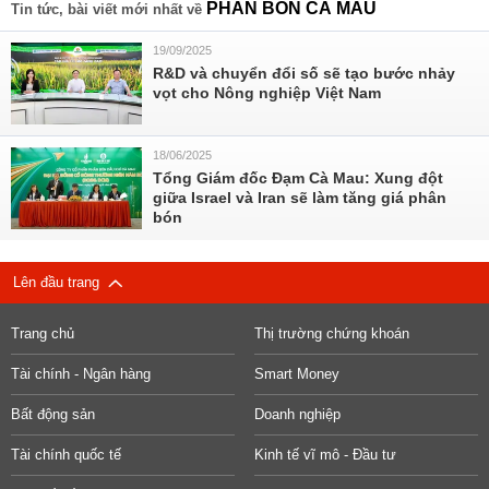
PHÂN BÓN CÀ MAU
Tin tức, bài viết mới nhất về
19/09/2025
R&D và chuyển đổi số sẽ tạo bước nhảy
vọt cho Nông nghiệp Việt Nam
18/06/2025
Tổng Giám đốc Đạm Cà Mau: Xung đột
giữa Israel và Iran sẽ làm tăng giá phân
bón
Lên đầu trang
Trang chủ
Thị trường chứng khoán
Tài chính - Ngân hàng
Smart Money
Bất động sản
Doanh nghiệp
Tài chính quốc tế
Kinh tế vĩ mô - Đầu tư