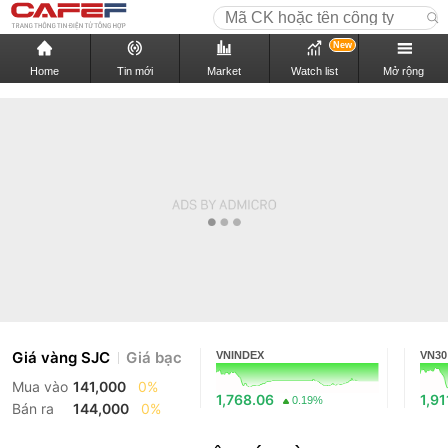
New
Home
Tin mới
Market
Watch list
Mở rộng
Giá vàng SJC
Giá bạc
VNINDEX
VN30
Mua vào
141,000
0%
1,768.06
1,91
0.19%
Bán ra
144,000
0%