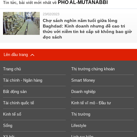
PHỐ AL-MUTANABBI
Tin tức, bài viết mới nhất về
23/02/2023
Chợ sách nghìn năm tuổi giữa lòng
Baghdad: Kinh doanh nhưng đề cao tri
thức với niềm tin kẻ cắp sẽ không bao giờ
đọc sách
Lên đầu trang
Trang chủ
Thị trường chứng khoán
Tài chính - Ngân hàng
Smart Money
Bất động sản
Doanh nghiệp
Tài chính quốc tế
Kinh tế vĩ mô - Đầu tư
Kinh tế số
Thị trường
Sống
Lifestyle
Xã hội
Lịch sự kiện