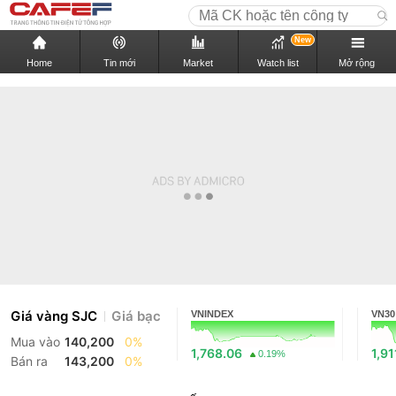
New
Home
Tin mới
Market
Watch list
Mở rộng
Giá vàng SJC
Giá bạc
VNINDEX
VN30
Mua vào
140,200
0%
1,768.06
1,91
0.19%
Bán ra
143,200
0%