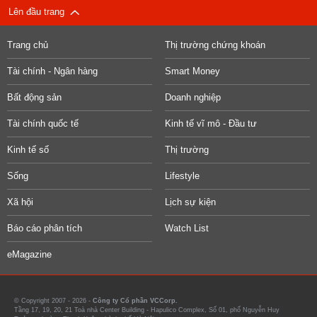
Lên đầu trang
Trang chủ
Thị trường chứng khoán
Tài chính - Ngân hàng
Smart Money
Bất động sản
Doanh nghiệp
Tài chính quốc tế
Kinh tế vĩ mô - Đầu tư
Kinh tế số
Thị trường
Sống
Lifestyle
Xã hội
Lịch sự kiện
Báo cáo phân tích
Watch List
eMagazine
© Copyright 2007 - 2026 -
Công ty Cổ phần VCCorp.
Tầng 17, 19, 20, 21 Toà nhà Center Building - Hapulico Complex, Số 01, phố Nguyễn Huy