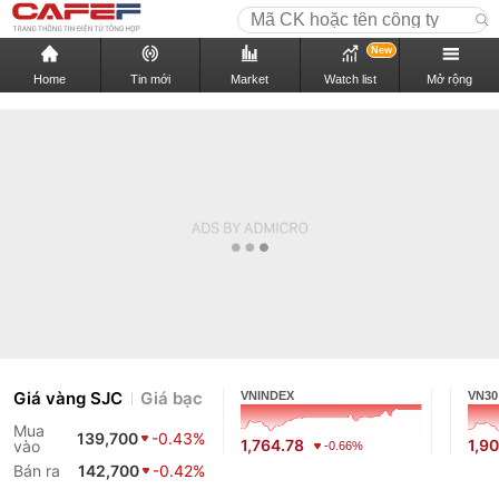
New
Home
Tin mới
Market
Watch list
Mở rộng
Giá vàng SJC
Giá bạc
VNINDEX
VN30
Mua
139,700
-0.43%
1,764.78
1,9
vào
-0.66%
Bán ra
142,700
-0.42%