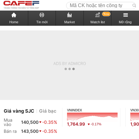
New
Home
Tin mới
Market
Watch list
Mở rộng
Giá vàng SJC
Giá bạc
VNINDEX
VN30
Mua
140,500
-0.35%
1,764.99
1,90
vào
-0.17%
Bán ra
143,500
-0.35%