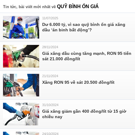
QUỸ BÌNH ỔN GIÁ
Tin tức, bài viết mới nhất về
11/07/2025
Dư 6.000 tỷ, vì sao quỹ bình ổn giá xăng
dầu ‘án binh bất động’?
28/11/2024
Giá xăng dầu cùng tăng mạnh, RON 95 tiến
sát 21.000 đồng/lít
21/11/2024
Xăng RON 95 về sát 20.500 đồng/lít
31/10/2024
Giá xăng giảm gần 400 đồng/lít từ 15 giờ
chiều nay
24/10/2024