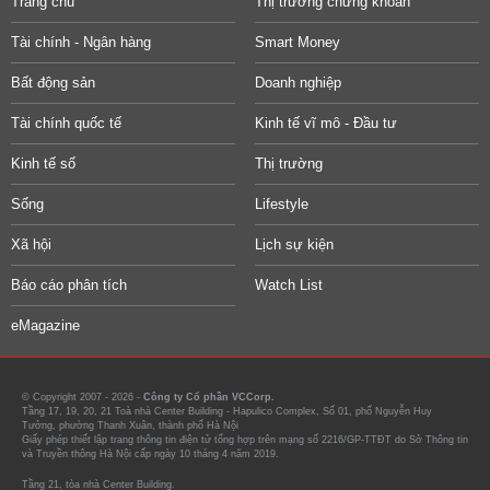
Trang chủ
Thị trường chứng khoán
Tài chính - Ngân hàng
Smart Money
Bất động sản
Doanh nghiệp
Tài chính quốc tế
Kinh tế vĩ mô - Đầu tư
Kinh tế số
Thị trường
Sống
Lifestyle
Xã hội
Lịch sự kiện
Báo cáo phân tích
Watch List
eMagazine
© Copyright 2007 - 2026 -
Công ty Cổ phần VCCorp.
Tầng 17, 19, 20, 21 Toà nhà Center Building - Hapulico Complex, Số 01, phố Nguyễn Huy
Tưởng, phường Thanh Xuân, thành phố Hà Nội
Giấy phép thiết lập trang thông tin điện tử tổng hợp trên mạng số 2216/GP-TTĐT do Sở Thông tin
và Truyền thông Hà Nội cấp ngày 10 tháng 4 năm 2019.
Tầng 21, tòa nhà Center Building.