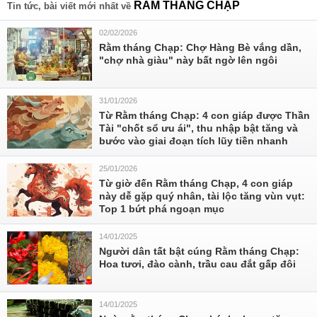
RẰM THÁNG CHẠP
Tin tức, bài viết mới nhất về
02/02/2026
Rằm tháng Chạp: Chợ Hàng Bè vắng dần,
"chợ nhà giàu" này bất ngờ lên ngôi
31/01/2026
Từ Rằm tháng Chạp: 4 con giáp được Thần
Tài "chốt sổ ưu ái", thu nhập bật tăng và
bước vào giai đoạn tích lũy tiền nhanh
25/01/2026
Từ giờ đến Rằm tháng Chạp, 4 con giáp
này dễ gặp quý nhân, tài lộc tăng vùn vụt:
Top 1 bứt phá ngoạn mục
14/01/2025
Người dân tất bật cúng Rằm tháng Chạp:
Hoa tươi, đào cành, trầu cau đắt gấp đôi
14/01/2025