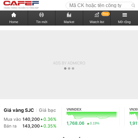
New
Home
Tin mới
Market
Watch list
Mở rộng
Giá vàng SJC
Giá bạc
VNINDEX
VN30
Mua vào
140,200
0.36%
1,768.06
1,91
0.19%
Bán ra
143,200
0.35%