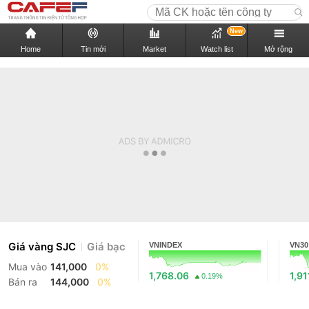
New
Home
Tin mới
Market
Watch list
Mở rộng
Giá vàng SJC
Giá bạc
VNINDEX
VN30
Mua vào
141,000
0%
1,768.06
1,91
0.19%
Bán ra
144,000
0%