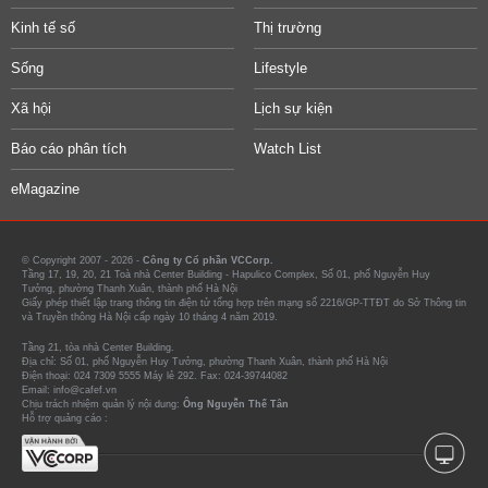
Kinh tế số
Thị trường
Sống
Lifestyle
Xã hội
Lịch sự kiện
Báo cáo phân tích
Watch List
eMagazine
© Copyright 2007 - 2026 -
Công ty Cổ phần VCCorp.
Tầng 17, 19, 20, 21 Toà nhà Center Building - Hapulico Complex, Số 01, phố Nguyễn Huy
Tưởng, phường Thanh Xuân, thành phố Hà Nội
Giấy phép thiết lập trang thông tin điện tử tổng hợp trên mạng số 2216/GP-TTĐT do Sở Thông tin
và Truyền thông Hà Nội cấp ngày 10 tháng 4 năm 2019.
Tầng 21, tòa nhà Center Building.
Địa chỉ: Số 01, phố Nguyễn Huy Tưởng, phường Thanh Xuân, thành phố Hà Nội
Điện thoại: 024 7309 5555 Máy lẻ 292. Fax: 024-39744082
Email: info@cafef.vn
Chịu trách nhiệm quản lý nội dung:
Ông Nguyễn Thế Tân
Hỗ trợ quảng cáo :