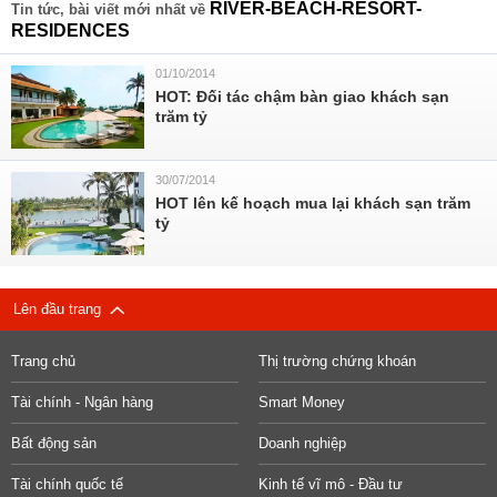
RIVER-BEACH-RESORT-
Tin tức, bài viết mới nhất về
RESIDENCES
01/10/2014
HOT: Đối tác chậm bàn giao khách sạn
trăm tỷ
30/07/2014
HOT lên kế hoạch mua lại khách sạn trăm
tỷ
Lên đầu trang
Trang chủ
Thị trường chứng khoán
Tài chính - Ngân hàng
Smart Money
Bất động sản
Doanh nghiệp
Tài chính quốc tế
Kinh tế vĩ mô - Đầu tư