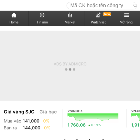
New
Home
Tin mới
Market
Watch list
Mở rộng
Giá vàng SJC
Giá bạc
VNINDEX
VN30
Mua vào
141,000
0%
1,768.06
1,91
0.19%
Bán ra
144,000
0%