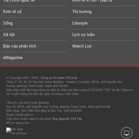
Tài chính quốc tế
Kinh tế vĩ mô - Đầu tư
Kinh tế số
Thị trường
Sống
Lifestyle
Xã hội
Lịch sự kiện
Báo cáo phân tích
Watch List
eMagazine
© Copyright 2007 - 2026 -
Công ty Cổ phần VCCorp.
Tầng 17, 19, 20, 21 Toà nhà Center Building - Hapulico Complex, Số 01, phố Nguyễn Huy
Tưởng, phường Thanh Xuân, thành phố Hà Nội
Giấy phép thiết lập trang thông tin điện tử tổng hợp trên mạng số 2216/GP-TTĐT do Sở Thông tin
và Truyền thông Hà Nội cấp ngày 10 tháng 4 năm 2019.
Tầng 21, tòa nhà Center Building.
Địa chỉ: Số 01, phố Nguyễn Huy Tưởng, phường Thanh Xuân, thành phố Hà Nội
Điện thoại: 024 7309 5555 Máy lẻ 292. Fax: 024-39744082
Email: info@cafef.vn
Chịu trách nhiệm quản lý nội dung:
Ông Nguyễn Thế Tân
Hỗ trợ quảng cáo :