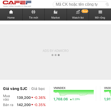
New
Home
Tin mới
Market
Watch list
Mở rộng
Giá vàng SJC
Giá bạc
VNINDEX
VN30
Mua
139,200
-0.36%
1,768.06
1,91
vào
0.19%
Bán ra
142,200
-0.35%