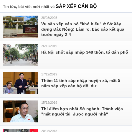
SẮP XẾP CÁN BỘ
Tin tức, bài viết mới nhất về
28/03/2025
Vụ sắp xếp cán bộ "khó hiểu" ở Sở Xây
dựng Đắk Nông: Làm rõ, báo cáo kết quả
trước ngày 2-4
26/12/2019
Hà Nội chốt sáp nhập 348 thôn, tổ dân phố
17/12/2019
Thêm 11 tỉnh sáp nhập huyện xã, mất 5
năm sắp xếp cán bộ dôi dư
15/12/2019
Thí điểm hợp nhất Sở ngành: Tránh việc
"mất người tài, được người nhà"
20/08/2018