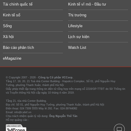
Tài chính quốc tế
Kinh tế vĩ mô - Đầu tư
Kinh tế số
Thị trường
Sống
Lifestyle
Xã hội
Lịch sự kiện
Báo cáo phân tích
Watch List
eMagazine
© Copyright 2007 - 2026 -
Công ty Cổ phần VCCorp.
Tầng 17, 19, 20, 21 Toà nhà Center Building - Hapulico Complex, Số 01, phố Nguyễn Huy
Tưởng, phường Thanh Xuân, thành phố Hà Nội
Giấy phép thiết lập trang thông tin điện tử tổng hợp trên mạng số 2216/GP-TTĐT do Sở Thông tin
và Truyền thông Hà Nội cấp ngày 10 tháng 4 năm 2019.
Tầng 21, tòa nhà Center Building.
Địa chỉ: Số 01, phố Nguyễn Huy Tưởng, phường Thanh Xuân, thành phố Hà Nội
Điện thoại: 024 7309 5555 Máy lẻ 292. Fax: 024-39744082
Email: info@cafef.vn
Chịu trách nhiệm quản lý nội dung:
Ông Nguyễn Thế Tân
Hỗ trợ quảng cáo :