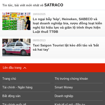
SATRACO
Tin tức, bài viết mới nhất về
18/03/2025
Lo ngại bẫy 'kép', Heineken, SABECO và
loạt doanh nghiệp bia, rượu đồng loạt kiến
nghị lùi hiệu lực và giãn lộ trình thực hiện
Luật thuế TTĐB
08/05/2013
Taxi Saigon Tourist lật kèo đối tác và 'bắt
cá hai tay'
Lên đầu trang
Trang chủ
Thị trường chứng khoán
Tài chính - Ngân hàng
Smart Money
Bất động sản
Doanh nghiệp
Tài chính quốc tế
Kinh tế vĩ mô - Đầu tư