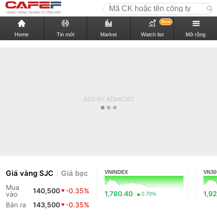
New
Home
Tin mới
Market
Watch list
Mở rộng
Giá vàng SJC
Giá bạc
VNINDEX
VN30
Mua
140,500
-0.35%
1,780.40
1,9
vào
0.70%
Bán ra
143,500
-0.35%