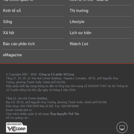
Kinh tế số
Thị trường
Sống
Lifestyle
Xã hội
Lịch sự kiện
Báo cáo phân tích
Watch List
eMagazine
© Copyright 2007 - 2026 -
Công ty Cổ phần VCCorp.
Tầng 17, 19, 20, 21 Toà nhà Center Building - Hapulico Complex, Số 01, phố Nguyễn Huy
Tưởng, phường Thanh Xuân, thành phố Hà Nội
Giấy phép thiết lập trang thông tin điện tử tổng hợp trên mạng số 2216/GP-TTĐT do Sở Thông tin
và Truyền thông Hà Nội cấp ngày 10 tháng 4 năm 2019.
Tầng 21, tòa nhà Center Building.
Địa chỉ: Số 01, phố Nguyễn Huy Tưởng, phường Thanh Xuân, thành phố Hà Nội
Điện thoại: 024 7309 5555 Máy lẻ 292. Fax: 024-39744082
Email: info@cafef.vn
Chịu trách nhiệm quản lý nội dung:
Ông Nguyễn Thế Tân
Hỗ trợ quảng cáo :