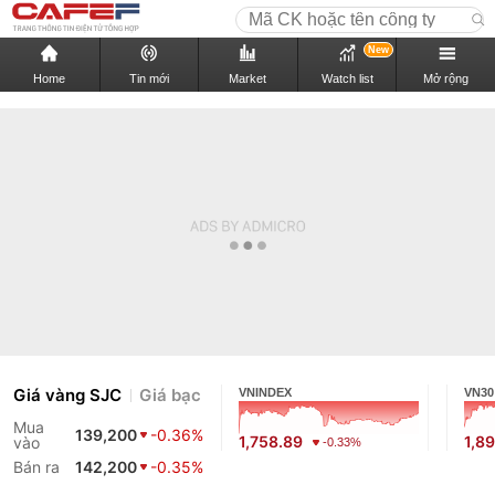
New
Home
Tin mới
Market
Watch list
Mở rộng
Giá vàng SJC
Giá bạc
VNINDEX
VN30
Mua
139,200
-0.36%
1,758.89
1,8
vào
-0.33%
Bán ra
142,200
-0.35%