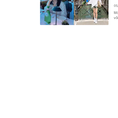
19:15
Vietlott 6/8 -
05
6/8/2026
Mó
19:15
Lãi suất ngân
vố
MB, Sacomban
19:14
Công ty con c
19:10
Suzuki Burgma
E10, gây sức
19:09
Cuộc đua mới 
cạnh tranh ưu
19:09
Công an xác m
Nguyễn Thị P
ngân hàng làm
19:05
Diva Mỹ Linh 
năm mới có 1 l
19:01
Khoan sâu 850 
nước, đủ dùn