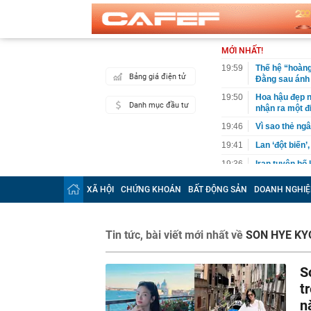
MỚI NHẤT!
19:59
Thế hệ “hoàng
Bảng giá điện tử
Đằng sau ánh
19:50
Hoa hậu đẹp n
Danh mục đầu tư
nhận ra một đ
19:46
Vì sao thẻ ngâ
19:41
Lan ‘đột biến’
19:36
Iran tuyên bố
19:30
Lãnh án tù vì
XÃ HỘI
CHỨNG KHOÁN
BẤT ĐỘNG SẢN
DOANH NGHIỆ
19:29
VPBank "cảnh 
19:29
Tịch thu 65,5 
Tin tức, bài viết mới nhất về
SON HYE KY
19:25
Hãng xe của t
1,4 tỷ dân
19:23
Ra quyết định
S
t
19:20
Cristiano Ron
n
19:18
Nóng: Khám x