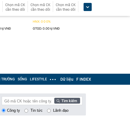
Chọn mã CK
Chọn mã CK
Chọn mã CK
cần theo dõi
cần theo dõi
cần theo dõi
Dữ liệu
F INDEX
Ị TRƯỜNG
SỐNG
LIFESTYLE
Công ty
Tin tức
Lãnh đạo