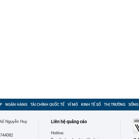
P
NGÂN HÀNG
TÀI CHÍNH QUỐC TẾ
VĨ MÔ
KINH TẾ SỐ
THỊ TRƯỜNG
SỐNG
 phố Nguyễn Huy
Liên hệ quảng cáo
Hotline:
9744082