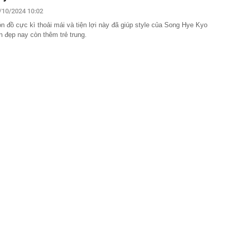
 Xổ số Power 6/55 - Kết quả xổ số Vietlott hôm nay
/10/2024 10:02
n đồ cực kì thoải mái và tiện lợi này đã giúp style của Song Hye Kyo
 hàng 6/8 tại Agribank, Vietcombank, BIDV, VietinBank,
n đẹp nay còn thêm trẻ trung.
k, HDBank,...
ủa HAGL chốt thời gian IPO 18,8 triệu cổ phiếu
n 400 ABS trình làng bản nâng cấp tương thích xăng
 ép lên Honda SH350i và Yamaha XMAX 300
trên thị trường thẻ tín dụng: Các ngân hàng chuyển từ
 đãi sang "may đo" trải nghiệm cho từng khách hàng
inh giao dịch chuyển khoản 747.500.000 đồng giữa
hương Hoa và Trần Văn Phúc: 1 người được mời đến
 việc
và giảng viên thanh nhạc đắt show nhất Việt Nam: 11
ời xin lỗi
mét, phát hiện 1,78 triệu tấn kim loại, lập kỷ lục cả
g hàng trăm năm