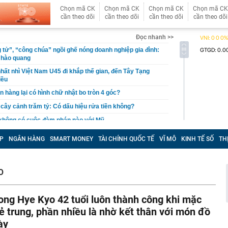
Chọn mã CK
Chọn mã CK
Chọn mã CK
Chọn mã CK
cần theo dõi
cần theo dõi
cần theo dõi
cần theo dõi
Đọc nhanh >>
 tử”, “công chúa” ngồi ghế nóng doanh nghiệp gia đình:
 hào quang
hất nhì Việt Nam U45 đi khắp thế gian, đến Tây Tạng
iều
n hàng lại có hình chữ nhật bo tròn 4 góc?
, cây cảnh trăm tỷ: Có dấu hiệu rửa tiền không?
 không có cuộc đàm phán nào với Mỹ
 nhận tiền chuyển nhầm nhưng không trả
P
NGÂN HÀNG
SMART MONEY
TÀI CHÍNH QUỐC TẾ
VĨ MÔ
KINH TẾ SỐ
TH
báo đỏ" về rủi ro lừa đảo gắn mác "vé nội bộ"
tỷ đồng tiền mặt và loạt thiết bị bí mật trong một căn hộ
O
ỷ phú Phạm Nhật Vượng cán mốc 60 đại lý tại quốc gia
 khởi tố Võ Thị Mai SN 1973 cùng 8 người khác
ong Hye Kyo 42 tuổi luôn thành công khi mặc
rẻ trung, phần nhiều là nhờ kết thân với món đồ
aldo khoe dàn siêu xe triệu USD trong gara cá nhân
ày
ét nơi ở của Huấn Hoa Hồng