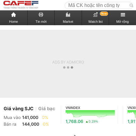
New
Home
Tin mới
Market
Watch list
Mở rộng
Giá vàng SJC
Giá bạc
VNINDEX
VN30
Mua vào
141,000
0%
1,768.06
1,91
0.19%
Bán ra
144,000
0%