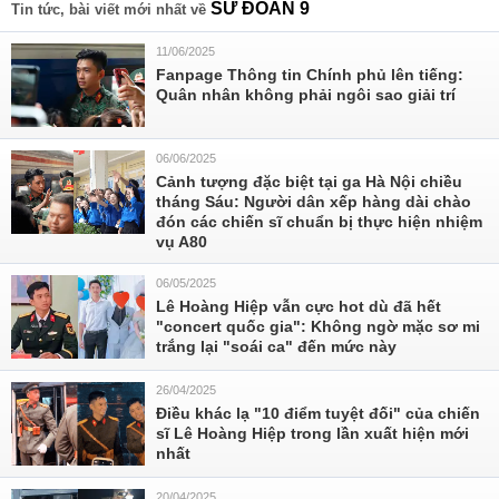
SƯ ĐOÀN 9
Tin tức, bài viết mới nhất về
11/06/2025
Fanpage Thông tin Chính phủ lên tiếng:
Quân nhân không phải ngôi sao giải trí
06/06/2025
Cảnh tượng đặc biệt tại ga Hà Nội chiều
tháng Sáu: Người dân xếp hàng dài chào
đón các chiến sĩ chuẩn bị thực hiện nhiệm
vụ A80
06/05/2025
Lê Hoàng Hiệp vẫn cực hot dù đã hết
"concert quốc gia": Không ngờ mặc sơ mi
trắng lại "soái ca" đến mức này
26/04/2025
Điều khác lạ "10 điểm tuyệt đối" của chiến
sĩ Lê Hoàng Hiệp trong lần xuất hiện mới
nhất
20/04/2025