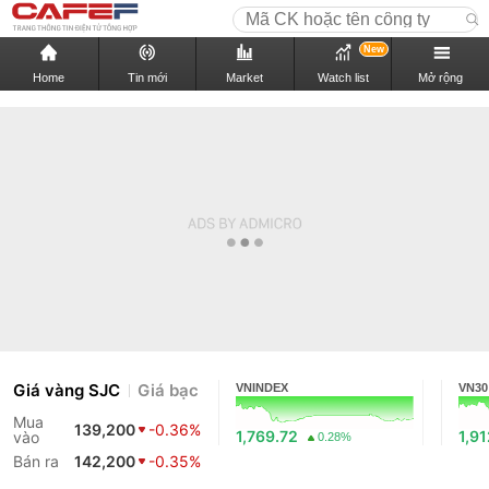
New
Home
Tin mới
Market
Watch list
Mở rộng
Giá vàng SJC
Giá bạc
VNINDEX
VN30
Mua
139,200
-0.36%
1,769.72
1,9
vào
0.28%
Bán ra
142,200
-0.35%