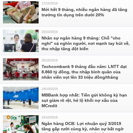
27/10/2019
Mới hết 9 tháng, nhiều ngân hàng đã tăng
trưởng tín dụng trên dưới 20%
25/10/2019
Nhân sự ngân hàng 9 tháng: Chỗ "cho
nghỉ" cả nghìn người, nơi mạnh tay hút về,
thu nhập tăng đột biến
25/10/2019
Techcombank 9 tháng đầu năm: LNTT đạt
8.860 tỷ đồng, thu nhập bình quân của
nhân viên vọt lên 33 triệu đồng/tháng
24/10/2019
MBBank hợp nhất: Tiền gửi không kỳ hạn
sụt giảm rõ rệt, hé lộ khối nợ xấu của
MCredit
24/10/2019
Ngân hàng OCB: Lợi nhuận quý 3/2019
tăng gấp rưỡi cùng kỳ, nhân sự bất ngờ