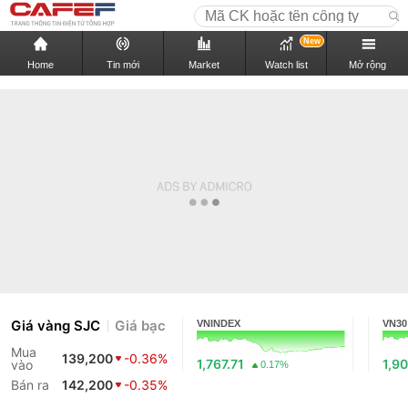
New
Home
Tin mới
Market
Watch list
Mở rộng
Giá vàng SJC
Giá bạc
VNINDEX
VN30
Mua
139,200
-0.36%
1,767.71
1,90
vào
0.17%
Bán ra
142,200
-0.35%