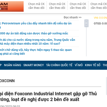
Chọn mã CK
Chọn mã CK
Chọn mã CK
Chọn mã CK
cần theo dõi
cần theo dõi
cần theo dõi
cần theo dõi
Đọc nhanh >>
 Petrovietnam yêu cầu đẩy nhanh tiến độ siêu dự án
g
1.000 dự án bất động sản được tháo gỡ vưỡng mắc
ch đủ cho cả nước dùng trong nửa năm, Trung Quốc vẫn
hà máy điện than nhiều nhất 10 năm: Vì sao?
ới chớ dùng vội, hãy thực hiện ngay 5 thao tác quan
g phải ai cũng biết
4 thói quen này chứng tỏ họ đang tự hủy hoại các mối
ông hề hay biết
P
NGÂN HÀNG
SMART MONEY
TÀI CHÍNH QUỐC TẾ
VĨ MÔ
KINH TẾ SỐ
TH
Giang Patrik và MC Hoàng Oanh sau khi rộ tin hẹn hò
 Xanh chi hàng chục tỷ "gom" cổ phiếu DMX ngay phiên
FOXCONN
phú Phạm Nhật Vượng lần đầu làm sếp cấp cao
ại diện Foxconn Industrial Internet gặp gỡ Thủ
ran khó cầm cự được lâu hơn nữa
ướng, loạt đề nghị được 2 bên đề xuất
Nhật Bản bị bắt sau hơn 2.000 lần “bom hàng”
uy trình tiếp nhận, giải quyết thủ tục hành chính trực
/06/2025 08:03