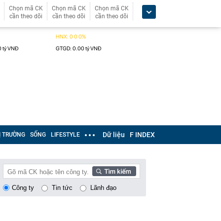
Chọn mã CK
Chọn mã CK
Chọn mã CK
cần theo dõi
cần theo dõi
cần theo dõi
Dữ liệu
F INDEX
Ị TRƯỜNG
SỐNG
LIFESTYLE
Công ty
Tin tức
Lãnh đạo