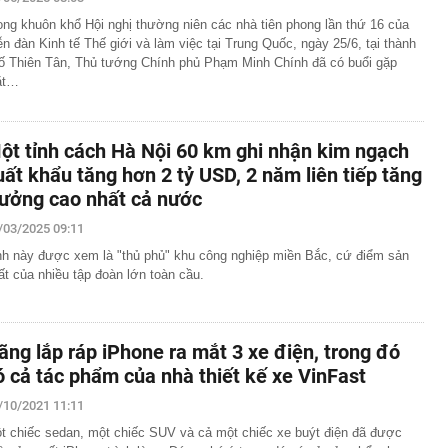
y định mới
ong khuôn khổ Hội nghị thường niên các nhà tiên phong lần thứ 16 của
ang khắc của Nga ai ngờ đã đến mức này: Làm chip "từ
ễn đàn Kinh tế Thế giới và làm việc tại Trung Quốc, ngày 25/6, tại thành
òn 5 phút", lập kỷ lục thế giới
ố Thiên Tân, Thủ tướng Chính phủ Phạm Minh Chính đã có buổi gặp
2 của nghệ sĩ Quang Minh và bà xã Tăng Khánh Chi
ặt…
m ngờ vắng Xuân Son, Văn Hậu và 2 trụ cột trước trận
, HLV Kim Sang-sik tính toán điều gì?
ột tỉnh cách Hà Nội 60 km ghi nhận kim ngạch
ật mình trước nhà Huấn Hoa Hồng: TikToker, Youtuber
 bão"!
uất khẩu tăng hơn 2 tỷ USD, 2 năm liên tiếp tăng
 ghép xe chỉ mất 5 phút, nhưng chuẩn bị hệ sinh thái đi
rưởng cao nhất cả nước
 tháng: Nước đi đáng sợ của xe tải điện Trung Quốc
/03/2025 09:11
ập 6 bằng sáng chế mới: Gã khổng lồ xe điện ấn định
loại pin cho phép sạc 1 lần đi từ Hà Nội đến TP.HCM
nh này được xem là "thủ phủ" khu công nghiệp miền Bắc, cứ điểm sản
 lên tiếng vụ đi taxi ở Việt Nam chỉ cảm ơn tài xế thay
ất của nhiều tập đoàn lớn toàn cầu.
c xe
ẻ như tuổi 30, Thư Kỳ tiết lộ cách ăn uống giúp giữ dáng:
muốn giảm cân thì đừng mắc sai lầm này
ãng lắp ráp iPhone ra mắt 3 xe điện, trong đó
à thi đấu hơn 22 tỷ đồng: Công an vào cuộc, Sở Xây
ó cả tác phẩm của nhà thiết kế xe VinFast
ồn tại
/10/2021 11:11
t chiếc sedan, một chiếc SUV và cả một chiếc xe buýt điện đã được