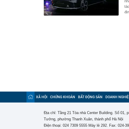
nh
tá
đị
XÃ HỘI
CHỨNG KHOÁN
BẤT ĐỘNG SẢN
DOANH NGHIỆ
Địa chỉ: Tầng 21 Tòa nhà Center Building. Số 01,
Tưởng, phường Thanh Xuân, thành phố Hà Nội
Điện thoại: 024 7309 5555 Máy lẻ 292. Fax: 024-3