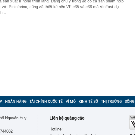
à sản xuất iPhone trình làng. Đáng chú ý trong đó có cả sản phẩm hợp
c với Pininfarina, cũng đã thiết kế nên VF e35 và e36 mà VinFast dự
nh…
P
NGÂN HÀNG
TÀI CHÍNH QUỐC TẾ
VĨ MÔ
KINH TẾ SỐ
THỊ TRƯỜNG
SỐNG
 phố Nguyễn Huy
Liên hệ quảng cáo
Hotline:
9744082