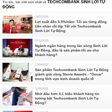
TECHCOMBANK SINH LỜI TỰ
Tin tức, bài viết mới nhất về
ĐỘNG
14/02/2026
Lợi suất đến 5.5%/năm: Tối ưu từng đồng
tiền nhàn rỗi dịp Tết với Techcombank
Sinh Lời Tự Động
07/10/2025
Ngành ngân hàng trong làn sóng Sinh Lời
Tự Động, đâu là sản phẩm tối ưu cho
khách hàng?
17/09/2025
Sản phẩm Techcombank Sinh Lời Tự Động
giành giải vàng Stevie Awards - "Oscar"
trong lĩnh vực kinh doanh quốc tế
11/09/2025
Nhờ đâu hơn 4.1 triệu khách hàng tin
tưởng bật Techcombank Sinh Lời Tự
Động?