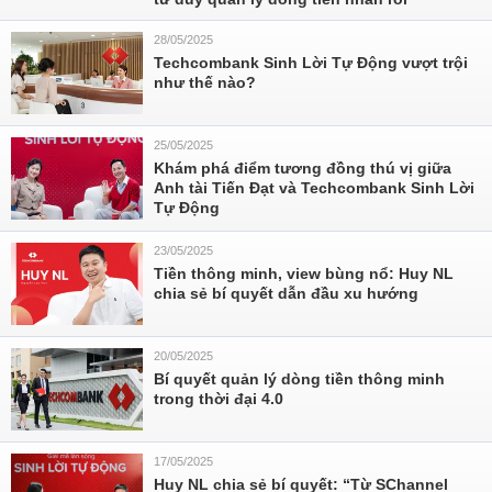
28/05/2025
Techcombank Sinh Lời Tự Động vượt trội
như thế nào?
25/05/2025
Khám phá điểm tương đồng thú vị giữa
Anh tài Tiến Đạt và Techcombank Sinh Lời
Tự Động
23/05/2025
Tiền thông minh, view bùng nổ: Huy NL
chia sẻ bí quyết dẫn đầu xu hướng
20/05/2025
Bí quyết quản lý dòng tiền thông minh
trong thời đại 4.0
17/05/2025
Huy NL chia sẻ bí quyết: “Từ SChannel