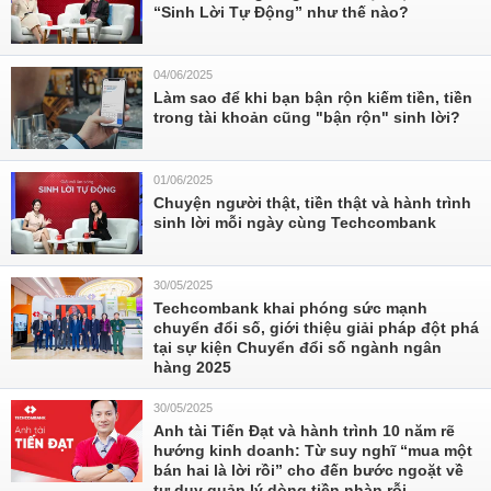
“Sinh Lời Tự Động” như thế nào?
04/06/2025
Làm sao để khi bạn bận rộn kiếm tiền, tiền
trong tài khoản cũng "bận rộn" sinh lời?
01/06/2025
Chuyện người thật, tiền thật và hành trình
sinh lời mỗi ngày cùng Techcombank
30/05/2025
Techcombank khai phóng sức mạnh
chuyển đổi số, giới thiệu giải pháp đột phá
tại sự kiện Chuyển đổi số ngành ngân
hàng 2025
30/05/2025
Anh tài Tiến Đạt và hành trình 10 năm rẽ
hướng kinh doanh: Từ suy nghĩ “mua một
bán hai là lời rồi” cho đến bước ngoặt về
tư duy quản lý dòng tiền nhàn rỗi