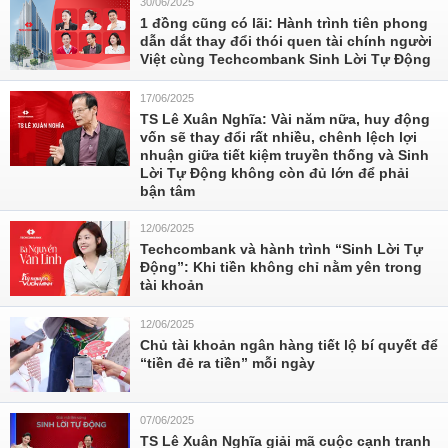
30/06/2025
1 đồng cũng có lãi: Hành trình tiên phong
dẫn dắt thay đổi thói quen tài chính người
Việt cùng Techcombank Sinh Lời Tự Động
17/06/2025
TS Lê Xuân Nghĩa: Vài năm nữa, huy động
vốn sẽ thay đổi rất nhiều, chênh lệch lợi
nhuận giữa tiết kiệm truyền thống và Sinh
Lời Tự Động không còn đủ lớn để phải
bận tâm
12/06/2025
Techcombank và hành trình “Sinh Lời Tự
Động”: Khi tiền không chỉ nằm yên trong
tài khoản
12/06/2025
Chủ tài khoản ngân hàng tiết lộ bí quyết để
“tiền đẻ ra tiền” mỗi ngày
07/06/2025
TS Lê Xuân Nghĩa giải mã cuộc cạnh tranh