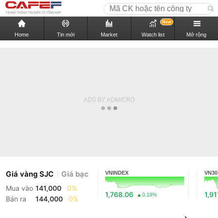
New
Home
Tin mới
Market
Watch list
Mở rộng
Giá vàng SJC
Giá bạc
VNINDEX
VN30
Mua vào
141,000
0%
1,768.06
1,91
0.19%
Bán ra
144,000
0%