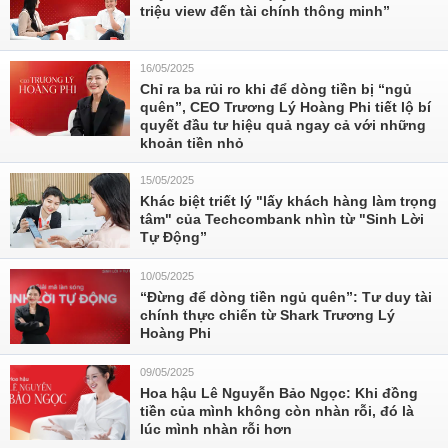
triệu view đến tài chính thông minh”
16/05/2025
Chỉ ra ba rủi ro khi để dòng tiền bị “ngủ
quên”, CEO Trương Lý Hoàng Phi tiết lộ bí
quyết đầu tư hiệu quả ngay cả với những
khoản tiền nhỏ
15/05/2025
Khác biệt triết lý "lấy khách hàng làm trọng
tâm" của Techcombank nhìn từ "Sinh Lời
Tự Động”
10/05/2025
“Đừng để dòng tiền ngủ quên”: Tư duy tài
chính thực chiến từ Shark Trương Lý
Hoàng Phi
09/05/2025
Hoa hậu Lê Nguyễn Bảo Ngọc: Khi đồng
tiền của mình không còn nhàn rỗi, đó là
lúc mình nhàn rỗi hơn