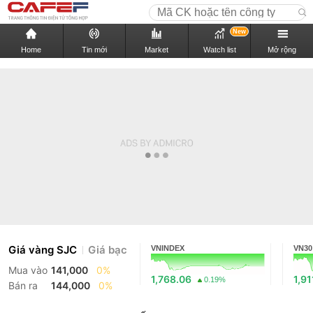
New
Home
Tin mới
Market
Watch list
Mở rộng
Giá vàng SJC
Giá bạc
VNINDEX
VN30
Mua vào
141,000
0%
1,768.06
1,91
0.19%
Bán ra
144,000
0%