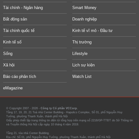
Tài chính - Ngân hàng
Smart Money
Bất động sản
Doanh nghiệp
Tài chính quốc tế
Kinh tế vĩ mô - Đầu tư
Kinh tế số
Thị trường
Sống
Lifestyle
Xã hội
Lịch sự kiện
Báo cáo phân tích
Watch List
eMagazine
© Copyright 2007 - 2026 -
Công ty Cổ phần VCCorp.
Tầng 17, 19, 20, 21 Toà nhà Center Building - Hapulico Complex, Số 01, phố Nguyễn Huy
Tưởng, phường Thanh Xuân, thành phố Hà Nội
Giấy phép thiết lập trang thông tin điện tử tổng hợp trên mạng số 2216/GP-TTĐT do Sở Thông tin
và Truyền thông Hà Nội cấp ngày 10 tháng 4 năm 2019.
Tầng 21, tòa nhà Center Building.
Địa chỉ: Số 01, phố Nguyễn Huy Tưởng, phường Thanh Xuân, thành phố Hà Nội