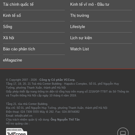
Tài chính quốc tế
Kinh tế vĩ mô - Đầu tư
Kinh tế số
Thị trường
Sống
Lifestyle
Xã hội
Lịch sự kiện
Báo cáo phân tích
Watch List
eMagazine
© Copyright 2007 - 2026 -
Công ty Cổ phần VCCorp.
Tầng 17, 19, 20, 21 Toà nhà Center Building - Hapulico Complex, Số 01, phố Nguyễn Huy
Tưởng, phường Thanh Xuân, thành phố Hà Nội
Giấy phép thiết lập trang thông tin điện tử tổng hợp trên mạng số 2216/GP-TTĐT do Sở Thông tin
và Truyền thông Hà Nội cấp ngày 10 tháng 4 năm 2019.
Tầng 21, tòa nhà Center Building.
Địa chỉ: Số 01, phố Nguyễn Huy Tưởng, phường Thanh Xuân, thành phố Hà Nội
Điện thoại: 024 7309 5555 Máy lẻ 292. Fax: 024-39744082
Email: info@cafef.vn
Chịu trách nhiệm quản lý nội dung:
Ông Nguyễn Thế Tân
Hỗ trợ quảng cáo :