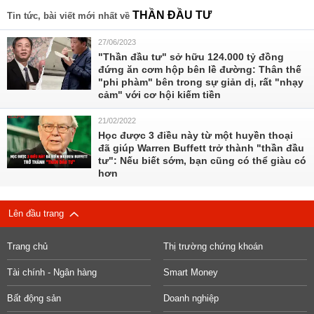
THẦN ĐẦU TƯ
Tin tức, bài viết mới nhất về
27/06/2023
"Thần đầu tư" sở hữu 124.000 tỷ đồng
đứng ăn cơm hộp bên lề đường: Thân thế
"phi phàm" bên trong sự giản dị, rất "nhạy
cảm" với cơ hội kiếm tiền
21/02/2022
Học được 3 điều này từ một huyền thoại
đã giúp Warren Buffett trở thành "thần đầu
tư": Nếu biết sớm, bạn cũng có thể giàu có
hơn
Lên đầu trang
Trang chủ
Thị trường chứng khoán
Tài chính - Ngân hàng
Smart Money
Bất động sản
Doanh nghiệp