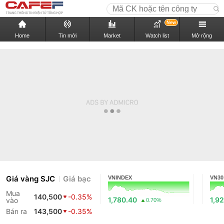
New
Home
Tin mới
Market
Watch list
Mở rộng
Giá vàng SJC
Giá bạc
VNINDEX
VN30
Mua
140,500
-0.35%
1,780.40
1,9
vào
0.70%
Bán ra
143,500
-0.35%