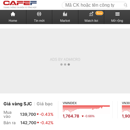
New
Home
Tin mới
Market
Watch list
Mở rộng
Giá vàng SJC
Giá bạc
VNINDEX
VN30
Mua
139,700
-0.43%
1,764.78
1,9
vào
-0.66%
Bán ra
142,700
-0.42%