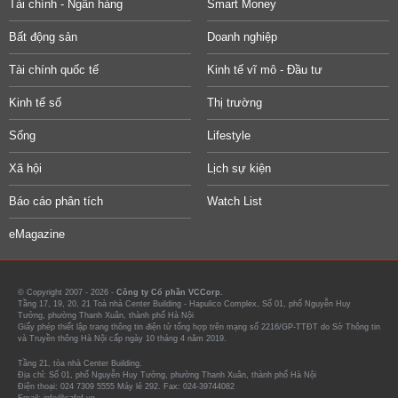
Tài chính - Ngân hàng
Smart Money
Bất động sản
Doanh nghiệp
Tài chính quốc tế
Kinh tế vĩ mô - Đầu tư
Kinh tế số
Thị trường
Sống
Lifestyle
Xã hội
Lịch sự kiện
Báo cáo phân tích
Watch List
eMagazine
© Copyright 2007 - 2026 -
Công ty Cổ phần VCCorp.
Tầng 17, 19, 20, 21 Toà nhà Center Building - Hapulico Complex, Số 01, phố Nguyễn Huy
Tưởng, phường Thanh Xuân, thành phố Hà Nội
Giấy phép thiết lập trang thông tin điện tử tổng hợp trên mạng số 2216/GP-TTĐT do Sở Thông tin
và Truyền thông Hà Nội cấp ngày 10 tháng 4 năm 2019.
Tầng 21, tòa nhà Center Building.
Địa chỉ: Số 01, phố Nguyễn Huy Tưởng, phường Thanh Xuân, thành phố Hà Nội
Điện thoại: 024 7309 5555 Máy lẻ 292. Fax: 024-39744082