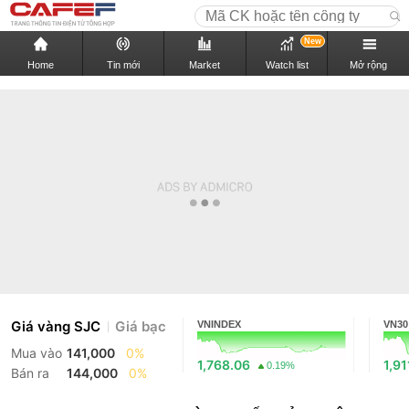
New
Home
Tin mới
Market
Watch list
Mở rộng
Giá vàng SJC
Giá bạc
VNINDEX
VN30
Mua vào
141,000
0%
1,768.06
1,91
0.19%
Bán ra
144,000
0%