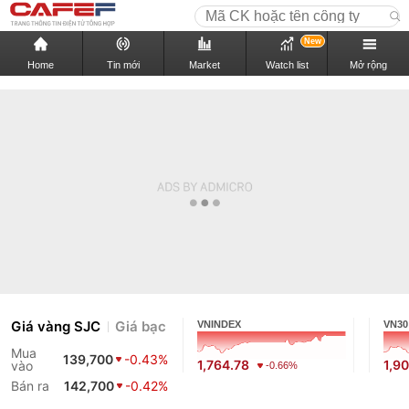
New
Home
Tin mới
Market
Watch list
Mở rộng
Giá vàng SJC
Giá bạc
VNINDEX
VN30
Mua
139,700
-0.43%
1,764.78
1,9
vào
-0.66%
Bán ra
142,700
-0.42%