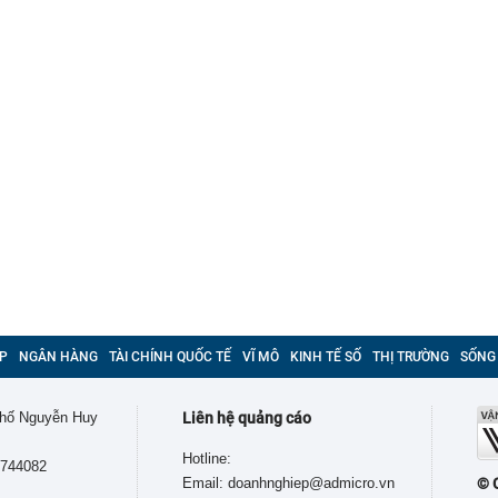
P
NGÂN HÀNG
TÀI CHÍNH QUỐC TẾ
VĨ MÔ
KINH TẾ SỐ
THỊ TRƯỜNG
SỐNG
 phố Nguyễn Huy
Liên hệ quảng cáo
Hotline:
9744082
Email: doanhnghiep@admicro.vn
© 