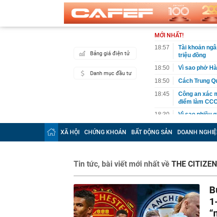
MỚI NHẤT!
18:57
Tài khoản ng
Bảng giá điện tử
triệu đồng
18:50
Vì sao phở Hà
Danh mục đầu tư
18:50
Cách Trung Qu
18:45
Công an xác mi
điểm làm CC
18:30
Vì sao nhiều 
18:22
15 "chiêu" si
XÃ HỘI
CHỨNG KHOÁN
BẤT ĐỘNG SẢN
DOANH NGHIỆ
18:14
Lý do nhiều n
giờ đặt trong
18:10
Mẫu điện thoạ
Tin tức, bài viết mới nhất về
THE CITIZE
với người Việ
18:07
Phát hiện số v
B
gia đình
1
17:59
XSMN 7/8 - Kế
“
17:57
Phát hiện viêm