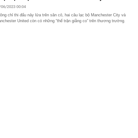
 vợ con cũng nhiễm bệnh
/06/2023 00:04
àu omega-3 bậc nhất
ông chỉ thi đấu nảy lửa trên sân cỏ, hai câu lạc bộ Manchester City và
i nhận ra: Càng tiết kiệm càng tốt là lời khuyên dễ khiến
nchester United còn có những “thế trận giằng co” trên thương trường.
ên trả giá
 cao, doanh nghiệp gửi nhà băng hàng nghìn tỷ đồng
ốc Bắc - Nam đạt hơn 1.300 tỷ đồng
g thân thầy bói Phan Thị Thu Trang SN 1989
ng tiết Lập thu 2026?
ấu cơm cần bỏ ngay
gặp khó khăn gì khi bán hàng trên sàn thương mại điện
ị khởi công nhiều dự án dịp Quốc khánh 2/9