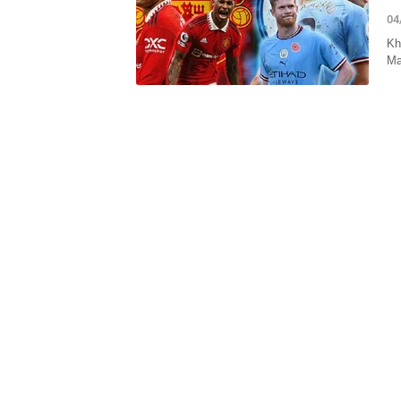
phải lọc máu,
04
17:52
9 loại rau gi
Kh
17:48
45 tuổi tôi mớ
Ma
người trung ni
17:46
Lãi suất tăng
17:33
Thu phí cao t
17:26
Tuyên án chun
17:22
Nên làm gì tro
17:15
4 thói quen n
17:12
Các chủ shop 
tử?
17:03
TPHCM chuẩn b