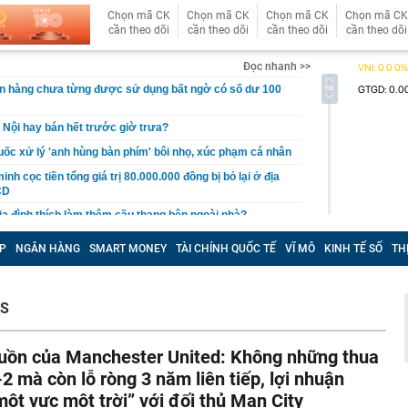
Chọn mã CK
Chọn mã CK
Chọn mã CK
Chọn mã CK
cần theo dõi
cần theo dõi
cần theo dõi
cần theo dõi
Đọc nhanh >>
ân hàng chưa từng được sử dụng bất ngờ có số dư 100
 Nội hay bán hết trước giờ trưa?
ốc xử lý 'anh hùng bàn phím' bôi nhọ, xúc phạm cá nhân
nh cọc tiền tổng giá trị 80.000.000 đồng bị bỏ lại ở địa
CD
gia đình thích làm thêm cầu thang bên ngoài nhà?
êu thị khiến bạn mua nhiều hơn
P
NGÂN HÀNG
SMART MONEY
TÀI CHÍNH QUỐC TẾ
VĨ MÔ
KINH TẾ SỐ
TH
gười thích trồng hoa giấy trước nhà nhưng không bao
 phòng
i Samsung "ít được quảng cáo" nhưng lại rất đáng mua
NS
t lúc này
àng trị giá hơn 262 tỷ đồng khi đi dạo trên khu đất của
uồn của Manchester United: Không những thua
-2 mà còn lỗ ròng 3 năm liên tiếp, lợi nhuận
t quả xổ số miền Nam hôm nay thứ Sáu ngày 7/8/2026
một vực một trời” với đối thủ Man City
 gan B rồi bỏ điều trị suốt 20 năm, người đàn ông 53 tuổi