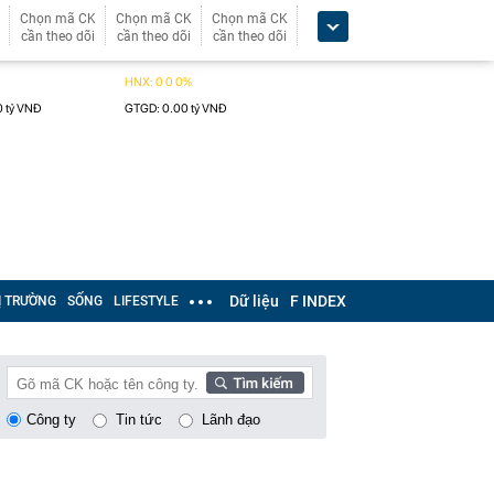
Chọn mã CK
Chọn mã CK
Chọn mã CK
cần theo dõi
cần theo dõi
cần theo dõi
Dữ liệu
F INDEX
Ị TRƯỜNG
SỐNG
LIFESTYLE
Công ty
Tin tức
Lãnh đạo