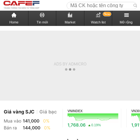
New
Home
Tin mới
Market
Watch list
Mở rộng
Giá vàng SJC
Giá bạc
VNINDEX
VN30
Mua vào
141,000
0%
1,768.06
1,91
0.19%
Bán ra
144,000
0%