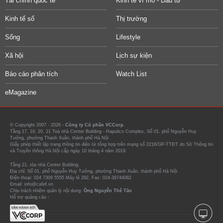
Tài chính quốc tế
Kinh tế vĩ mô - Đầu tư
Kinh tế số
Thị trường
Sống
Lifestyle
Xã hội
Lịch sự kiện
Báo cáo phân tích
Watch List
eMagazine
© Copyright 2007 - 2026 -
Công ty Cổ phần VCCorp.
Tầng 17, 19, 20, 21 Toà nhà Center Building - Hapulico Complex, Số 01, phố Nguyễn Huy
Tưởng, phường Thanh Xuân, thành phố Hà Nội
Giấy phép thiết lập trang thông tin điện tử tổng hợp trên mạng số 2216/GP-TTĐT do Sở Thông tin
và Truyền thông Hà Nội cấp ngày 10 tháng 4 năm 2019.
Tầng 21, tòa nhà Center Building.
Địa chỉ: Số 01, phố Nguyễn Huy Tưởng, phường Thanh Xuân, thành phố Hà Nội
Điện thoại: 024 7309 5555 Máy lẻ 292. Fax: 024-39744082
Email: info@cafef.vn
Chịu trách nhiệm quản lý nội dung:
Ông Nguyễn Thế Tân
Hỗ trợ quảng cáo :