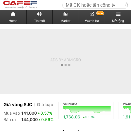
New
Home
Tin mới
Market
Watch list
Mở rộng
Giá vàng SJC
Giá bạc
VNINDEX
VN30
Mua vào
141,000
0.57%
1,768.06
1,91
0.19%
Bán ra
144,000
0.56%