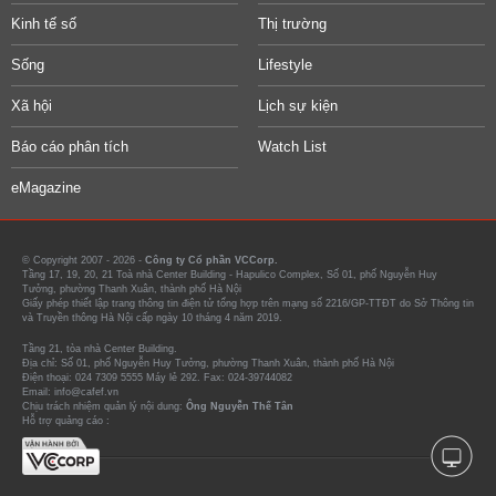
Kinh tế số
Thị trường
Sống
Lifestyle
Xã hội
Lịch sự kiện
Báo cáo phân tích
Watch List
eMagazine
© Copyright 2007 - 2026 -
Công ty Cổ phần VCCorp.
Tầng 17, 19, 20, 21 Toà nhà Center Building - Hapulico Complex, Số 01, phố Nguyễn Huy
Tưởng, phường Thanh Xuân, thành phố Hà Nội
Giấy phép thiết lập trang thông tin điện tử tổng hợp trên mạng số 2216/GP-TTĐT do Sở Thông tin
và Truyền thông Hà Nội cấp ngày 10 tháng 4 năm 2019.
Tầng 21, tòa nhà Center Building.
Địa chỉ: Số 01, phố Nguyễn Huy Tưởng, phường Thanh Xuân, thành phố Hà Nội
Điện thoại: 024 7309 5555 Máy lẻ 292. Fax: 024-39744082
Email: info@cafef.vn
Chịu trách nhiệm quản lý nội dung:
Ông Nguyễn Thế Tân
Hỗ trợ quảng cáo :