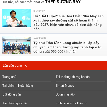
THÉP ĐƯỜNG RAY
Tin tức, bài viết mới nhất về
03/10/2025
Cú "Đặt Cược" của Hòa Phát: Nhà Máy sản
xuất thép ray đường sắt sẽ hoàn thành
đầu 2027, hiện vẫn chưa có đơn đặt hàng
nào
10/04/2025
Tỷ phú Trần Đình Long chuẩn bị lắp dây
chuyền làm thép đường ray, tanh lốp ô tô...
công suất 500.000 tấn/năm
Lên đầu trang
Trang chủ
Thị trường chứng khoán
Tài chính - Ngân hàng
Smart Money
Bất động sản
Doanh nghiệp
Tài chính quốc tế
Kinh tế vĩ mô - Đầu tư