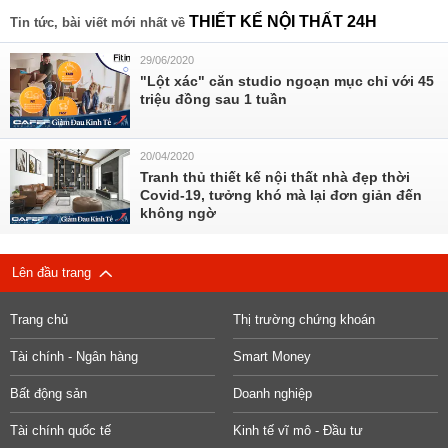
THIẾT KẾ NỘI THẤT 24H
Tin tức, bài viết mới nhất về
29/06/2020
"Lột xác" căn studio ngoạn mục chỉ với 45
triệu đồng sau 1 tuần
20/04/2020
Tranh thủ thiết kế nội thất nhà đẹp thời
Covid-19, tưởng khó mà lại đơn giản đến
không ngờ
Lên đầu trang
Trang chủ
Thị trường chứng khoán
Tài chính - Ngân hàng
Smart Money
Bất động sản
Doanh nghiệp
Tài chính quốc tế
Kinh tế vĩ mô - Đầu tư