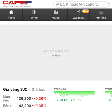
New
Home
Tin mới
Market
Watch list
Mở rộng
Giá vàng SJC
Giá bạc
VNINDEX
VN30
Mua
139,200
-0.36%
1,768.06
1,91
vào
0.19%
Bán ra
142,200
-0.35%