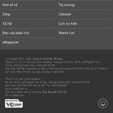
Kinh tế số
Thị trường
Sống
Lifestyle
Xã hội
Lịch sự kiện
Báo cáo phân tích
Watch List
eMagazine
© Copyright 2007 - 2026 -
Công ty Cổ phần VCCorp.
Tầng 17, 19, 20, 21 Toà nhà Center Building - Hapulico Complex, Số 01, phố Nguyễn Huy
Tưởng, phường Thanh Xuân, thành phố Hà Nội
Giấy phép thiết lập trang thông tin điện tử tổng hợp trên mạng số 2216/GP-TTĐT do Sở Thông tin
và Truyền thông Hà Nội cấp ngày 10 tháng 4 năm 2019.
Tầng 21, tòa nhà Center Building.
Địa chỉ: Số 01, phố Nguyễn Huy Tưởng, phường Thanh Xuân, thành phố Hà Nội
Điện thoại: 024 7309 5555 Máy lẻ 292. Fax: 024-39744082
Email: info@cafef.vn
Chịu trách nhiệm quản lý nội dung:
Ông Nguyễn Thế Tân
Hỗ trợ quảng cáo :