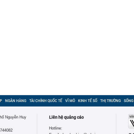
P
NGÂN HÀNG
TÀI CHÍNH QUỐC TẾ
VĨ MÔ
KINH TẾ SỐ
THỊ TRƯỜNG
SỐNG
 phố Nguyễn Huy
Liên hệ quảng cáo
Hotline:
9744082