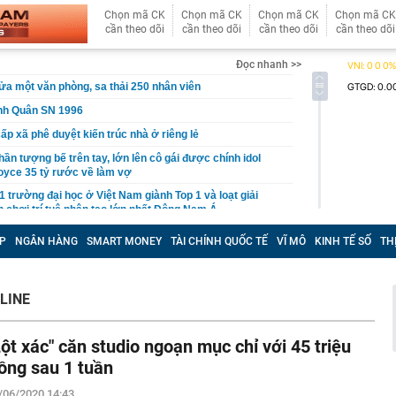
Chọn mã CK
Chọn mã CK
Chọn mã CK
Chọn mã CK
cần theo dõi
cần theo dõi
cần theo dõi
cần theo dõi
Đọc nhanh >>
ửa một văn phòng, sa thải 250 nhân viên
inh Quân SN 1996
ấp xã phê duyệt kiến trúc nhà ở riêng lẻ
ần tượng bế trên tay, lớn lên cô gái được chính idol
oyce 35 tỷ rước về làm vợ
1 trường đại học ở Việt Nam giành Top 1 và loạt giải
n chơi trí tuệ nhân tạo lớn nhất Đông Nam Á
 Điện Máy Xanh 'gom hàng' trong ngày đầu tiên cổ phiếu
P
NGÂN HÀNG
SMART MONEY
TÀI CHÍNH QUỐC TẾ
VĨ MÔ
KINH TẾ SỐ
TH
ất RAM lớn nhất thế giới đã bán hết sạch hàng cho cả
LINE
rút 10,8 tỷ đồng tiền mặt, cặp vợ chồng bị công an chặn
Lột xác" căn studio ngoạn mục chỉ với 45 triệu
nh đã “rửa tiền" gần 319 tỷ đồng cho Mr Pips như thế
ồng sau 1 tuần
tế và cuộc đua lấp đầy sân vận động
/06/2020 14:43