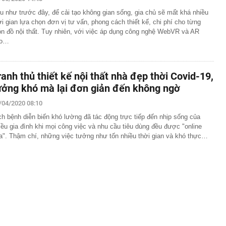
ơi "1 con gà gáy 3 nước cùng nghe" ở ngay miền Bắc:
u như trước đây, để cải tạo không gian sống, gia chủ sẽ mất khá nhiều
ao 1800m, không phải lúc nào cũng tới được
ời gian lựa chọn đơn vị tư vấn, phong cách thiết kế, chi phí cho từng
 doanh bất động sản: Sẽ không 'vẽ' thêm thủ tục?
n đồ nội thất. Tuy nhiên, với việc áp dụng công nghệ WebVR và AR
i Trung Quốc bị quay lén đếm tiền giữa văn phòng: Dự
ào…
ớn nhất Nam Mỹ 'dậy sóng'
rường đại học trực thuộc Đại học Bách khoa Hà Nội
ranh thủ thiết kế nội thất nhà đẹp thời Covid-19,
h 2k7, 2k8 gây ấn tượng tại vòng sơ khảo Miss Galaxy
ưởng khó mà lại đơn giản đến không ngờ
eo hướng dẫn qua điện thoại để "hoàn tất thủ tục dịch
/04/2020 08:10
ời phụ nữ bị lừa mất gần 600 triệu đồng
ch bệnh diễn biến khó lường đã tác động trực tiếp đến nhịp sống của
í xây hầm xuyên núi Tam Đảo
iều gia đình khi mọi công việc và nhu cầu tiêu dùng đều được "online
ây là thời điểm tốt nhất lịch sử để khởi nghiệp", nhiều
a". Thậm chí, những việc tưởng như tốn nhiều thời gian và khó thực…
 chỉ vì mắc kẹt ở 1 ĐIỀU ai cũng hiểu nhưng ít khi vượt
ước 49.000 đồng, lúc thanh toán hết gần 200.000 đồng:
 ra trong quán cà phê?
 viên bầu bổ sung vào HĐQT Hóa chất Đức Giang