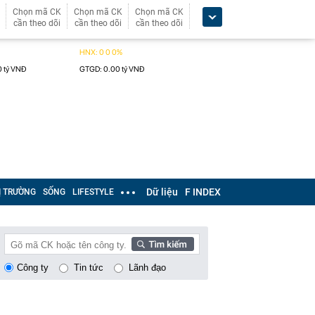
Chọn mã CK
Chọn mã CK
Chọn mã CK
cần theo dõi
cần theo dõi
cần theo dõi
Dữ liệu
F INDEX
Ị TRƯỜNG
SỐNG
LIFESTYLE
Công ty
Tin tức
Lãnh đạo